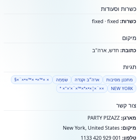
כשרות וסעודות
כשרות:
fixed · fixed
מיקום
כתובת:
חדש, ארה"ב
תגיות
מתכנן מסיבות
ארה״ב וקנדה
שִׂמְחָה
× ×™×• ×™×•×¨×§
××¨×¦×•×ª ×"×'×¨×™×ª
NEW YORK
צור קשר
מארגן:
PARTY PIZAZZ
מיקום:
New York, United States
טלפון:
001 929 420 1133