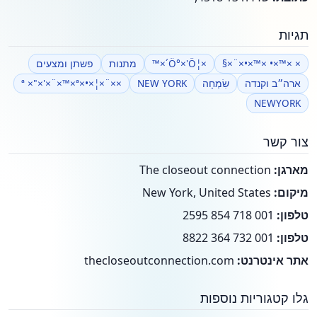
תגיות
× ×™×• ×™×•×¨×§
×¦Ö°×'Ö´×™
מתנות
פשתן ומצעים
ארה״ב וקנדה
שִׂמְחָה
NEW YORK
××¨×¦×•×ª ×"×'×¨×™×ª
NEWYORK
צור קשר
מארגן:
The closeout connection
מיקום:
New York, United States
טלפון:
001 718 854 2595
טלפון:
001 732 364 8822
אתר אינטרנט:
thecloseoutconnection.com
גלו קטגוריות נוספות