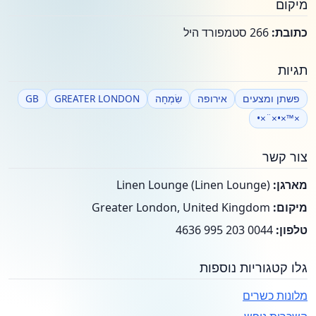
מיקום
כתובת:
266 סטמפורד היל
תגיות
פשתן ומצעים
אירופה
שִׂמְחָה
GREATER LONDON
GB
×™×•×¨×•
צור קשר
מארגן:
Linen Lounge (Linen Lounge)
מיקום:
Greater London, United Kingdom
טלפון:
0044 203 995 4636
גלו קטגוריות נוספות
מלונות כשרים