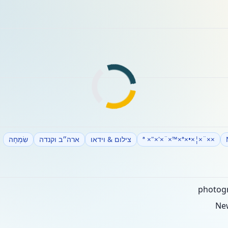
××¨×¦×•×ª ×"×'×¨×™×ª
צילום & וידאו
ארה״ב וקנדה
שִׂמְחָה