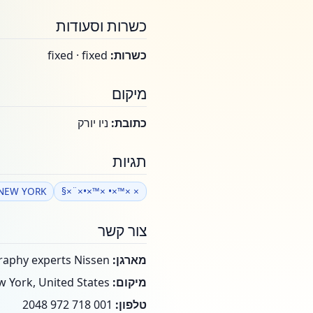
כשרות וסעודות
כשרות:
fixed · fixed
מיקום
כתובת:
ניו יורק
תגיות
NEW YORK
× ×™×• ×™×•×¨×§
צור קשר
מארגן:
photography experts Nissen
מיקום:
New York, United States
טלפון:
001 718 972 2048