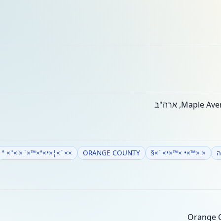
ה
× ×™×• ×™×•×¨×§
ORANGE COUNTY
××¨×¦×•×ª ×"×'×¨×™×ª