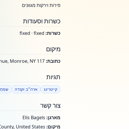
פירות וירקות מגוונים
כשרות וסעודות
כשרות:
fixed · fixed
מיקום
כתובת:
117 Maple Avenue, Monroe, NY, ארה"ב
תגיות
קייטרינג
ארה״ב וקנדה
שִׂמְחָ
צור קשר
מארגן:
Elis Bagels
מיקום:
Orange County, United States