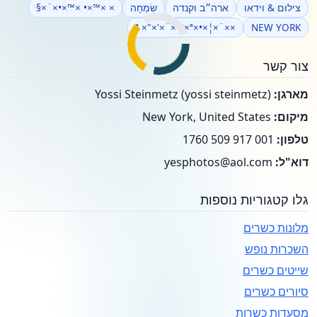
צילום & וידאו
ארה״ב וקנדה
שִׂמְחָה
× ×™×• ×™×•×¨×§
××¨×¦×•×ª ×"×'×¨×™×ª
NEW YORK
צור קשר
מארגן:
Yossi Steinmetz (yossi steinmetz)
מיקום:
New York, United States
טלפון:
001 917 509 1760
דוא"ל:
yesphotos@aol.com
גלו קטגוריות נוספות
מלונות כשרים
השכרות נופש
שייטים כשרים
סיורים כשרים
מסעדות כשרות