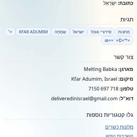
כתובת:
יִשְׂרָאֵל
תגיות
מתנות
סידורי אוכל
ישראל
שִׂמְחָה
KFAR ADUMIM
×"
×™×©×¨××œ
צור קשר
מארגן:
Melting Babka
מיקום:
Kfar Adumim, Israel
טלפון:
718 697 7150
דוא"ל:
deliveredinisrael@gmail.com
גלו קטגוריות נוספות
מלונות כשרים
השכרות נופש