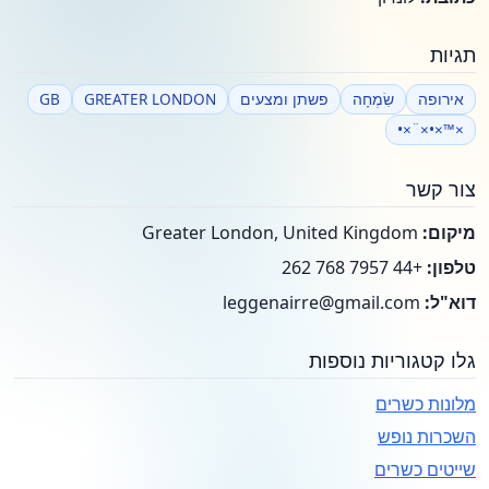
תגיות
אירופה
שִׂמְחָה
פשתן ומצעים
GREATER LONDON
GB
×™×•×¨×•
צור קשר
מיקום:
Greater London, United Kingdom
טלפון:
+44 7957 768 262
דוא"ל:
leggenairre@gmail.com
גלו קטגוריות נוספות
מלונות כשרים
השכרות נופש
שייטים כשרים