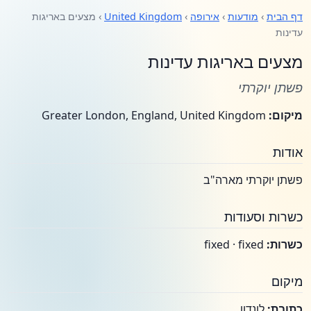
דף הבית
›
מודעות
›
אירופה
›
United Kingdom
› מצעים באריגות
עדינות
מצעים באריגות עדינות
פשתן יוקרתי
מיקום:
Greater London, England, United Kingdom
אודות
פשתן יוקרתי מארה"ב
כשרות וסעודות
כשרות:
fixed · fixed
מיקום
כתובת:
לונדון