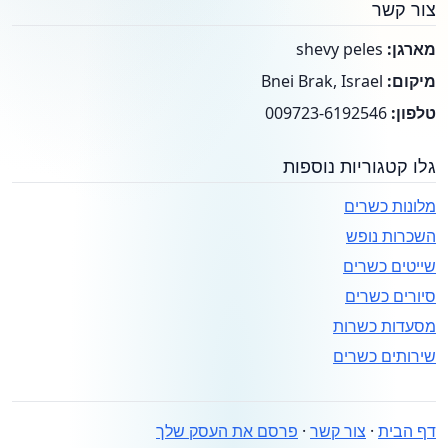
צור קשר
מארגן:
shevy peles
מיקום:
Bnei Brak, Israel
טלפון:
009723-6192546
גלו קטגוריות נוספות
מלונות כשרים
השכרות נופש
שייטים כשרים
סיורים כשרים
מסעדות כשרות
שירותים כשרים
דף הבית
·
צור קשר
·
פרסם את העסק שלך