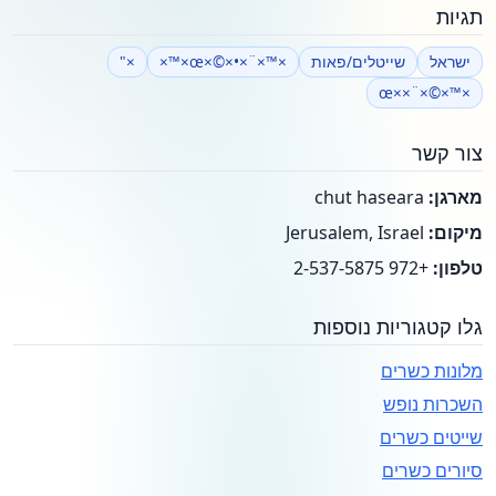
תגיות
ישראל
שייטלים/פאות
×™×¨×•×©×œ×™×
×"
×™×©×¨××œ
צור קשר
מארגן:
chut haseara
מיקום:
Jerusalem, Israel
טלפון:
+972 2-537-5875
גלו קטגוריות נוספות
מלונות כשרים
השכרות נופש
שייטים כשרים
סיורים כשרים