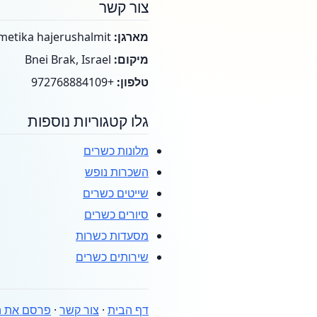
צור קשר
מארגן:
Hakosmetika hajerushalmit
מיקום:
Bnei Brak, Israel
טלפון:
+972768884109
גלו קטגוריות נוספות
מלונות כשרים
השכרות נופש
שייטים כשרים
סיורים כשרים
מסעדות כשרות
שירותים כשרים
דף הבית
·
צור קשר
·
פרסם את ה