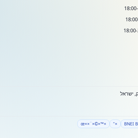
×™×©×¨××œ
×"
BNEI 