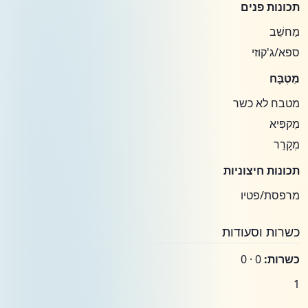
תכונות פנים
מַחשֵׁב
ספא/ג'קוזי
מִטְבָּח
מטבח לא כשר
מַקפִּיא
מְקָרֵר
תכונות חיצוניות
מרפסת/פטיו
כשרות וסעודות
כשרות:
0 · 0
1