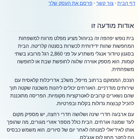
דף הבית
·
צור קשר
·
פרסם את העסק שלך
אודות מודעה זו
בית נופש יפהפה זה בניוהול מציע מפלט מרווח למשפחות
המחפשות שהות ידידותית לכשרות בסנטה קלריטה. הבית
בסגנון טיודור אנגלי משתרע על פני 2,860 רגל מרובע בשתי
קומות. הוא מספק אווירה שלווה לחופשת שבת או לחופשה
משפחתית.
הנכס, הממוקם ברחוב מייפל, משלב אדריכלות קלאסית עם
שירותים מודרניים. האורחים יכולים ליהנות משכונה שקטה תוך
שהם נשארים קרובים לאטרקציות מקומיות. הפריסה מתוכננת
להכיל קבוצות גדולות בקלות ובפרטיות.
עם ארבעה חדרי שינה ושלושה חדרי רחצה, יש מספיק מקום
לעד שמונה אורחים. הבית כולל מספר אזורי מגורים, מה שהופך
אותו לאידיאלי למנוחה לאחר יום של סיורים. הוא משמש כבסיס
נוח לחקר מחוז לוס אנג'לס.