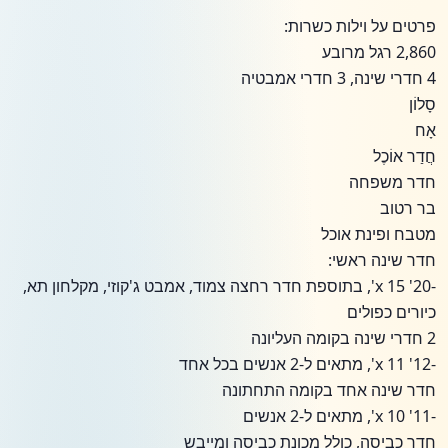
פרטים על וילות כשרות:
2,860 רגל מרובע
4 חדרי שינה, 3 חדרי אמבטיה
סָלוֹן
אָח
חֲדַר אוֹכֶל
חדר משפחה
בר רטוב
מטבח ופינת אוכל
חדר שינה ראשי:
-20' x 15', בתוספת חדר רחצה צמוד, אמבט ג'קוזי, מקלחון תא,
כיורים כפולים
2 חדרי שינה בקומה העליונה
-12' x 11', מתאים ל-2 אנשים בכל אחד
חדר שינה אחד בקומה התחתונה
-11' x 10', מתאים ל-2 אנשים
חדר כביסה, כולל מכונת כביסה ומייבש