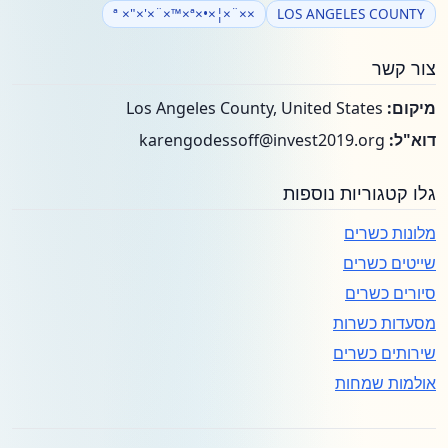
××¨×¦×•×ª ×"×'×¨×™×ª
LOS ANGELES COUNTY
צור קשר
מיקום:
Los Angeles County, United States
דוא"ל:
karengodessoff@invest2019.org
גלו קטגוריות נוספות
מלונות כשרים
שייטים כשרים
סיורים כשרים
מסעדות כשרות
שירותים כשרים
אולמות שמחות