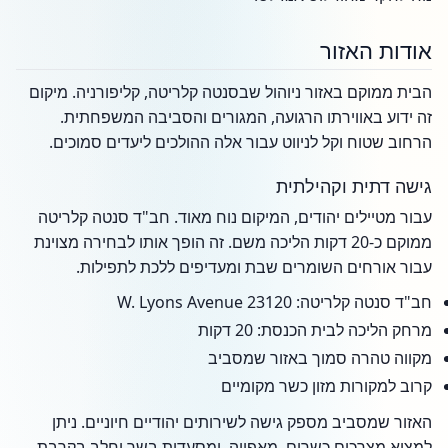
אודות האזור
הבית ממוקם באזור ניוהול שבסנטה קלריטה, קליפורניה. מיקום
זה ידוע באווירתו הרגועה, המגורים והסביבה המשפחתית.
הרחוב שטוח וקל לניווט עבור אלה ההולכים ליעדים סמוכים.
גישה דתית וקהילתית
עבור מטיילים יהודים, המיקום נוח מאוד. חב"ד סנטה קלריטה
ממוקם כ-20 דקות הליכה משם. זה הופך אותו לבחירה מצוינת
עבור אורחים השומרים שבת ומעדיפים ללכת לתפילות.
חב"ד סנטה קלריטה: 23120 W. Lyons Avenue
מרחק הליכה לבית הכנסת: 20 דקות
מקווה טהרה סמוך באזור שמסביב
קרוב למקורות מזון כשר מקומיים
האזור שמסביב מספק גישה לשירותים יהודיים חיוניים. ניתן
למצוא מצרכים כשרים, מאפייה, ומסעדות בשר וחלב בקרבת