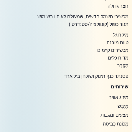
חצר גדולה
מכשירי חשמל חדשים, שמעולם לא היו בשימוש
תנור כפול (קונווקציה/סטנדרטי)
מִיקרוֹגַל
טווח מובנה
מכשירים קיימים
מַדִיחַ כֵּלִים
מְקָרֵר
פסנתר כנף תינוק ושולחן ביליארד
שירותים
מיזוג אוויר
מְיַבֵּשׁ
מצעים ומגבות
מְכוֹנַת כְּבִיסָה