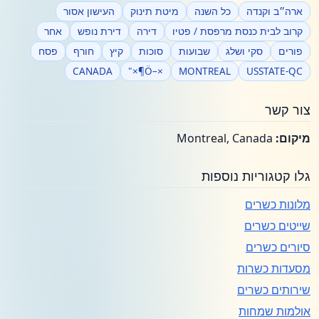
ארה״ב וקנדה
כל השנה
מיטת תינוק
העישון אסור
קרוב לבית כנסת מרפסת / פטיו
דירה
דירת נופש
אחר
פורים
סקי ושלג
שבועות
סוכות
קיץ
חורף
פסח
CANADA
×–Ö¶×"
MONTREAL
USSTATE-QC
צור קשר
מיקום:
Montreal, Canada
גלו קטגוריות נוספות
מלונות כשרים
שייטים כשרים
סיורים כשרים
מסעדות כשרות
שירותים כשרים
אולמות שמחות