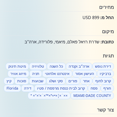
מחירים
החל מ:
USD 899
מיקום
כתובת:
שדרת רויאל פאלם, מיאמי, פלורידה, ארה"ב
תגיות
דירת נופש
ארה״ב וקנדה
כל השנה
טלוויזיה
מיטת תינוק
ברביקיו
העישון אסור
אינטרנט אלחוטי
חניה
מיזוג אוויר
קרוב לחוף
אחר
פורים
סקי ושלג
שבועות
סוכות
קיץ
חורף
פסח
קרוב לבית כנסת מרפסת / פטיו
דירה
Florida
××¨×¦×•×ª ×"×'×¨×™×ª
MIAMI-DADE COUNTY
צור קשר