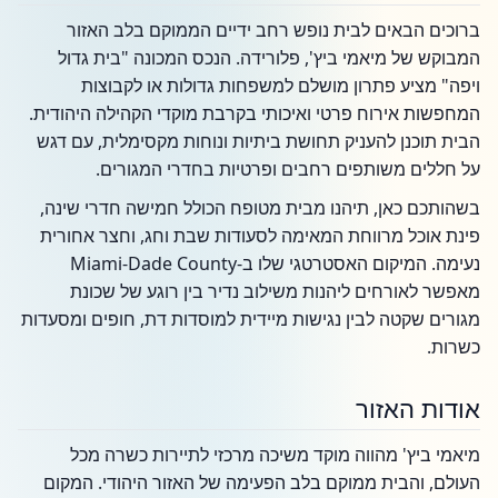
ברוכים הבאים לבית נופש רחב ידיים הממוקם בלב האזור
המבוקש של מיאמי ביץ', פלורידה. הנכס המכונה "בית גדול
ויפה" מציע פתרון מושלם למשפחות גדולות או לקבוצות
המחפשות אירוח פרטי ואיכותי בקרבת מוקדי הקהילה היהודית.
הבית תוכנן להעניק תחושת ביתיות ונוחות מקסימלית, עם דגש
על חללים משותפים רחבים ופרטיות בחדרי המגורים.
בשהותכם כאן, תיהנו מבית מטופח הכולל חמישה חדרי שינה,
פינת אוכל מרווחת המאימה לסעודות שבת וחג, וחצר אחורית
נעימה. המיקום האסטרטגי שלו ב-Miami-Dade County
מאפשר לאורחים ליהנות משילוב נדיר בין רוגע של שכונת
מגורים שקטה לבין נגישות מיידית למוסדות דת, חופים ומסעדות
כשרות.
אודות האזור
מיאמי ביץ' מהווה מוקד משיכה מרכזי לתיירות כשרה מכל
העולם, והבית ממוקם בלב הפעימה של האזור היהודי. המקום