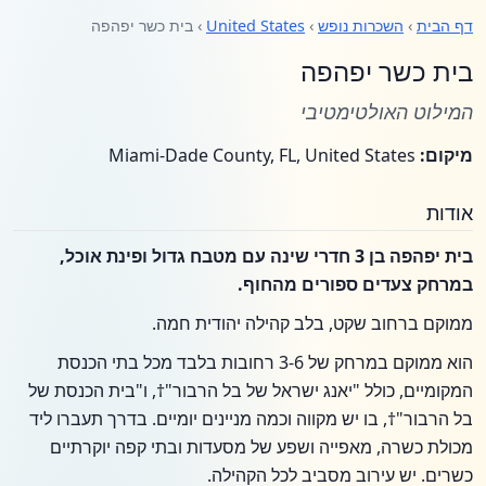
דף הבית
›
השכרות נופש
›
United States
› בית כשר יפהפה
בית כשר יפהפה
המילוט האולטימטיבי
מיקום:
Miami-Dade County, FL, United States
אודות
בית יפהפה בן 3 חדרי שינה עם מטבח גדול ופינת אוכל,
במרחק צעדים ספורים מהחוף.
ממוקם ברחוב שקט, בלב קהילה יהודית חמה.
הוא ממוקם במרחק של 3-6 רחובות בלבד מכל בתי הכנסת
המקומיים, כולל "יאנג ישראל של בל הרבור"†, ו"בית הכנסת של
בל הרבור"†, בו יש מקווה וכמה מניינים יומיים. בדרך תעברו ליד
מכולת כשרה, מאפייה ושפע של מסעדות ובתי קפה יוקרתיים
כשרים. יש עירוב מסביב לכל הקהילה.