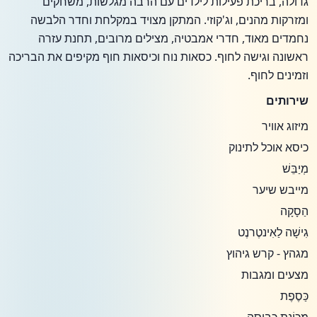
גדולה, בריכת פעילות לילדים עם הרבה מגלשות, משחקים
ומזרקות מהנים, וג'קוזי. המתקן מצויד במקלחת וחדר הלבשה
נחמדים מאוד, חדרי אמבטיה, מצילים מרובים, תחנת עזרה
ראשונה וגישה לחוף. כסאות נוח וכיסאות חוף מקיפים את הבריכה
וזמינים לחוף.
שירותים
מיזוג אוויר
כיסא אוכל לתינוק
מְיַבֵּשׁ
מייבש שיער
הַסָקָה
גִישָׁה לַאִינטֶרנֶט
מגהץ - קרש גיהוץ
מצעים ומגבות
כַּסֶפֶת