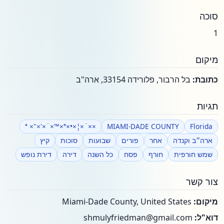
סוכה
1
מיקום
כתובת:
בל הרבור, פלורידה 33154, ארה"ב
תגיות
××¨×¦×•×ª ×"×'×¨×™×ª
MIAMI-DADE COUNTY
Florida
ארה״ב וקנדה
אחר
פורים
שבועות
סוכות
קיץ
שמש חורפית
חורף
פסח
כל השנה
דירה
דירת נופש
צור קשר
מיקום:
Miami-Dade County, United States
דוא"ל:
shmulyfriedman@gmail.com