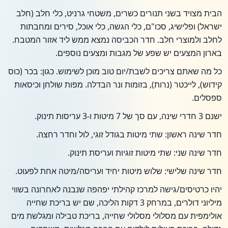
הבית מצויד בשני תנורים כשרים, משטחי גרניט, כלי חלב (חלב
ישראל) ופלישיג, סכו"ם, כלי הגשה, כלי אוכל, סירים ומחבתות
לחלב ולמוצרי חלב. חדר הכביסה נמצא ממש ליד אזור המטבח.
בארון המצעים יש שפע של מגבות ומצעים נוספים.
כל מה שאתם צריכים לשבת/יום טוב מוכן לשימוש. כגון: בכר (כוס
קידוש), לייכטר (נרות), בזומות ונר הבדלה. מפות שולחן וכיסאות
ספסלים.
ישנם 3 חדרי שינה, עם סך של 7 מיטות ו-3 עריסות תינוק.
חדר שינה ראשון: שתי מיטות בגודל זוגי, לול וחדר רחצה.
חדר שינה שני: שתי מיטות זוגיות ועריסת תינוק.
חדר שינה שלישי: שלוש מיטות יחיד ועריסה/מיטה אחת לפעוט.
יהיו כרטיסים/גישה למרכז קהילתי יפהפה שנבנה לאחרונה בשווי
מיליוני דולרים, במרחק 3 דקות הליכה, שם יש בריכת שחייה
אולימפית עם מסלולי מסלולי שחייה, בריכת טבילה ומגלשת מים