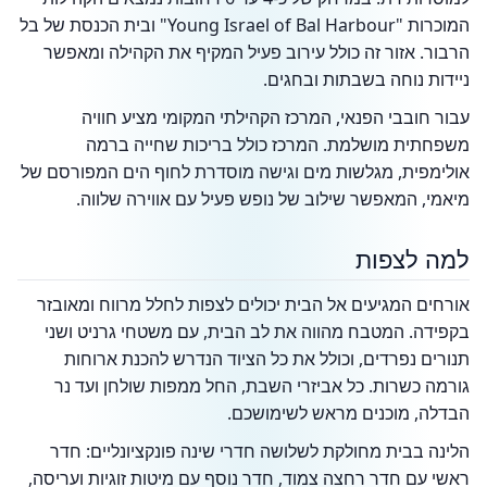
המוכרות "Young Israel of Bal Harbour" ובית הכנסת של בל
הרבור. אזור זה כולל עירוב פעיל המקיף את הקהילה ומאפשר
ניידות נוחה בשבתות ובחגים.
עבור חובבי הפנאי, המרכז הקהילתי המקומי מציע חוויה
משפחתית מושלמת. המרכז כולל בריכות שחייה ברמה
אולימפית, מגלשות מים וגישה מוסדרת לחוף הים המפורסם של
מיאמי, המאפשר שילוב של נופש פעיל עם אווירה שלווה.
למה לצפות
אורחים המגיעים אל הבית יכולים לצפות לחלל מרווח ומאובזר
בקפידה. המטבח מהווה את לב הבית, עם משטחי גרניט ושני
תנורים נפרדים, וכולל את כל הציוד הנדרש להכנת ארוחות
גורמה כשרות. כל אביזרי השבת, החל ממפות שולחן ועד נר
הבדלה, מוכנים מראש לשימושכם.
הלינה בבית מחולקת לשלושה חדרי שינה פונקציונליים: חדר
ראשי עם חדר רחצה צמוד, חדר נוסף עם מיטות זוגיות ועריסה,