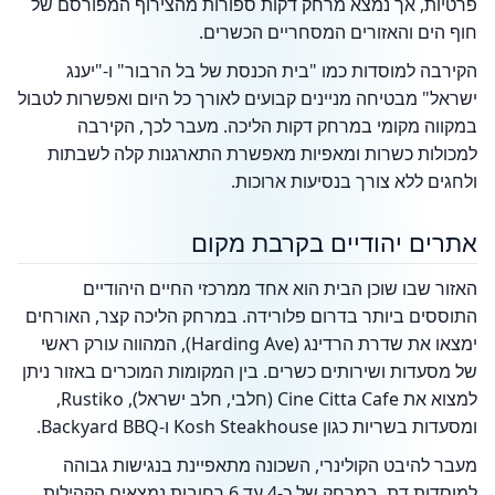
פרטיות, אך נמצא מרחק דקות ספורות מהצירוף המפורסם של
חוף הים והאזורים המסחריים הכשרים.
הקירבה למוסדות כמו "בית הכנסת של בל הרבור" ו-"יענג
ישראל" מבטיחה מניינים קבועים לאורך כל היום ואפשרות לטבול
במקווה מקומי במרחק דקות הליכה. מעבר לכך, הקירבה
למכולות כשרות ומאפיות מאפשרת התארגנות קלה לשבתות
ולחגים ללא צורך בנסיעות ארוכות.
אתרים יהודיים בקרבת מקום
האזור שבו שוכן הבית הוא אחד ממרכזי החיים היהודיים
התוססים ביותר בדרום פלורידה. במרחק הליכה קצר, האורחים
ימצאו את שדרת הרדינג (Harding Ave), המהווה עורק ראשי
של מסעדות ושירותים כשרים. בין המקומות המוכרים באזור ניתן
למצוא את Cine Citta Cafe (חלבי, חלב ישראל), Rustiko,
ומסעדות בשריות כגון Kosh Steakhouse ו-Backyard BBQ.
מעבר להיבט הקולינרי, השכונה מתאפיינת בנגישות גבוהה
למוסדות דת. במרחק של כ-4 עד 6 רחובות נמצאים הקהילות