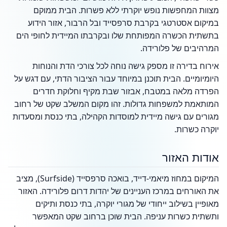
מצוות המחפשות נופש יוקרתי ללא פשרות. הבית ממוקם
במיקום אסטרטגי בקרבת סרפסייד ובל הרבור, אזור הידוע
בתשתית הכשרה המפותחת שלו ובקרבתו המיידית לחופי הים
המרהיבים של פלורידה.
אירוח בדירה זו מספק גישה נוחה לכל צורכי הדת והנוחות
היומיומיים. הבית תוכנן במיוחד עבור הציבור הדתי, עם דגש על
הפרדה מלאה במטבח, אבזור שבת מקיף וחלוקת חדרים
המותאמת למשפחות גדולות. זהו מקום המשלב שקט של רחוב
מגורים עם גישה מיידית למוסדות הקהילה, בתי כנסת ומסעדות
יוקרה כשרות.
אודות האזור
המיקום במחוז מיאמי-דייד, בואכה סרפסייד (Surfside), מציב
את האורחים במרכז העניינים של יהדות דרום פלורידה. האזור
מאופיין בשילוב ייחודי של מגורי יוקרה, בתי כנסת ותיקים
ותשתית כשרות עניפה. הבית שוכן ברחוב שקט המאפשר