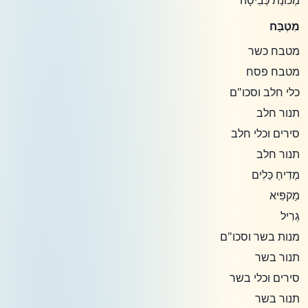
מְכוֹנַת כְּבִיסָה
מִטְבָּח
מטבח כשר
מטבח פסח
כלי חלב וסכו"ם
תנור חלב
סירים וכלי חלב
תנור חלב
מַדִיחַ כֵּלִים
מַקפִּיא
גְרִיל
מנות בשר וסכו"ם
תנור בשר
סירים וכלי בשר
תנור בשר