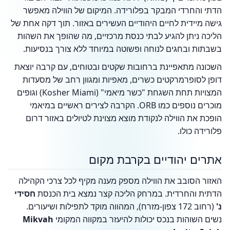
הדתי והחרדי המבקר בפלורידה. המיקום של הווילה מאפשר
גישה מיידית לחיים היהודיים העשירים באזור. תוך דקה אחת של
הליכה ניתן להגיע לבתי כנסת מרכזיים, מה שהופך את השהות
בשבתות ובחגים לנוחה ופשוטה במיוחד ללא צורך בנסיעות.
השכונה מתאפיינת ברחובות שקטים ובטוחים, עם קרבה יוצאת
דופן לסופרמרקטים כשרים, מאפיות ומגוון רחב של מסעדות
המצויות תחת השגחת "כשר מיאמי" (Kosher Miami) וגופים
מוכרים נוספים כמו ORB. הקרבה לצירים ראשיים במיאמי
הופכת את הווילה לנקודת מוצא מצוינת לטיולים באזור דרום
פלורידה כולו.
אתרים יהודיים בקרבת מקום
האזור הסובב את הווילה מספק מענה מקיף לכל צרכי הקהילה
הדתית והחרדית. במרחק הליכה קצר נמצא בית הכנסת
חסידי
נ'
(רחוב 172 צפון-מזרח), המהווה מוקד לתפילות ושיעורים.
נשים השוהות בנכס יכולות להיעזר במקווה המקומי
Mikvah