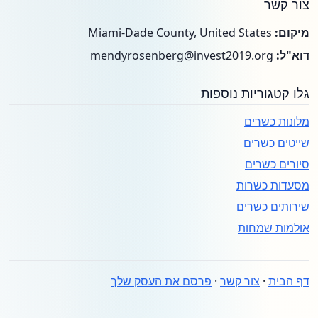
צור קשר
מיקום:
Miami-Dade County, United States
דוא"ל:
mendyrosenberg@invest2019.org
גלו קטגוריות נוספות
מלונות כשרים
שייטים כשרים
סיורים כשרים
מסעדות כשרות
שירותים כשרים
אולמות שמחות
דף הבית
·
צור קשר
·
פרסם את העסק שלך