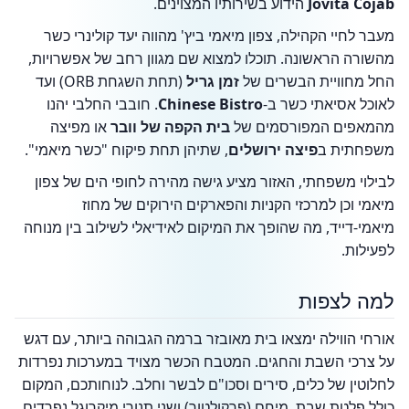
Jovita Cojab
הידוע בשירותיו המצוינים.
מעבר לחיי הקהילה, צפון מיאמי ביץ' מהווה יעד קולינרי כשר
מהשורה הראשונה. תוכלו למצוא שם מגוון רחב של אפשרויות,
החל מחוויית הבשרים של
זמן גריל
(תחת השגחת ORB) ועד
לאוכל אסיאתי כשר ב-
Chinese Bistro
. חובבי החלבי יהנו
מהמאפים המפורסמים של
בית הקפה של וובר
או מפיצה
משפחתית ב
פיצה ירושלים
, שתיהן תחת פיקוח "כשר מיאמי".
לבילוי משפחתי, האזור מציע גישה מהירה לחופי הים של צפון
מיאמי וכן למרכזי הקניות והפארקים הירוקים של מחוז
מיאמי-דייד, מה שהופך את המיקום לאידיאלי לשילוב בין מנוחה
לפעילות.
למה לצפות
אורחי הווילה ימצאו בית מאובזר ברמה הגבוהה ביותר, עם דגש
על צרכי השבת והחגים. המטבח הכשר מצויד במערכות נפרדות
לחלוטין של כלים, סירים וסכו"ם לבשר וחלב. לנוחותכם, המקום
כולל פלטת שבת, מיחם (פרקולטור) ושני תנורי מיקרוגל נפרדים.