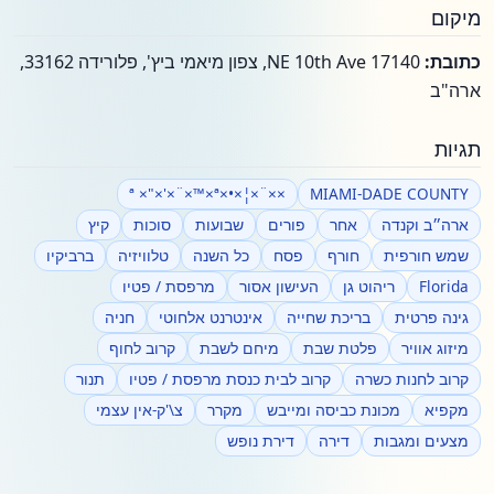
מיקום
כתובת:
17140 NE 10th Ave, צפון מיאמי ביץ', פלורידה 33162,
ארה"ב
תגיות
××¨×¦×•×ª ×"×'×¨×™×ª
MIAMI-DADE COUNTY
ארה״ב וקנדה
אחר
פורים
שבועות
סוכות
קיץ
שמש חורפית
חורף
פסח
כל השנה
טלוויזיה
ברביקיו
Florida
ריהוט גן
העישון אסור
מרפסת / פטיו
גינה פרטית
בריכת שחייה
אינטרנט אלחוטי
חניה
מיזוג אוויר
פלטת שבת
מיחם לשבת
קרוב לחוף
קרוב לחנות כשרה
קרוב לבית כנסת מרפסת / פטיו
תנור
מקפיא
מכונת כביסה ומייבש
מקרר
צ\'ק-אין עצמי
מצעים ומגבות
דירה
דירת נופש