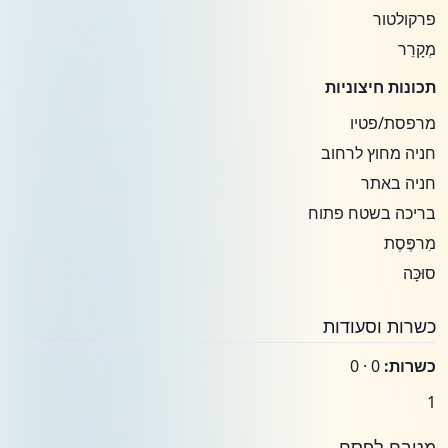
פרקולטור
מְקָרֵר
תכונות חיצוניות
מרפסת/פטיו
חניה מחוץ לרחוב
חניה באתר
בריכה בשטח פתוח
מִרפֶּסֶת
סוּכָּה
כשרות וסעודות
כשרות:
0 · 0
1
מטבח לפסח