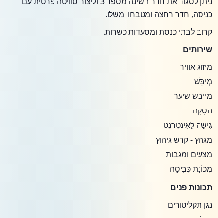
ניתן לסגור את חדר השינה מספר 3 וליצור סוויטה פרטית עם
כניסה, חדר רחצה ומטבחון משלו.
קרוב לבתי כנסת ומסעדות כשרות.
שירותים
מיזוג אוויר
מְיַבֵּשׁ
מייבש שיער
הַסָקָה
גִישָׁה לַאִינטֶרנֶט
מגהץ - קרש גיהוץ
מצעים ומגבות
מְכוֹנַת כְּבִיסָה
תכונות פנים
נגן תקליטורים