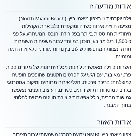
אודות מודעה זו
וילה יוקרתית זו בצפון מיאמי ביץ' (North Miami Beach)
מציעה חוויית אירוח כשרה ומוקפדת בלב אחת הקהילות
היהודיות התוססות ביותר בפלורידה. הנכס, המשתרע על פני
כ-1,500 רגל מרובע, תוכנן במיוחד עבור משפחות השומרות
תורה ומצוות המחפשות שילוב בין נוחות מודרנית לאווירה חמה
ומזמינה.
השהות בווילה מאפשרת ליהנות מכל היתרונות של מגורים בבית
פרטי מאובזר, עם דגש על הפרטים הקטנים שהופכים חופשה
למוצלחת: בריכה פרטית, חללי אירוח מרווחים ומיקום אסטרטגי
בקרבת מוסדות דת ושירותים כשרים. העיצוב הפנימי מאפשר
גמישות מרבית, כולל אפשרות ליצירת סוויטה פרטית לחלוטין
בתוך המבנה.
אודות האזור
צפון מיאמי ביץ' (NMB) ידועה כמרכז משמעותי עבור הציבור