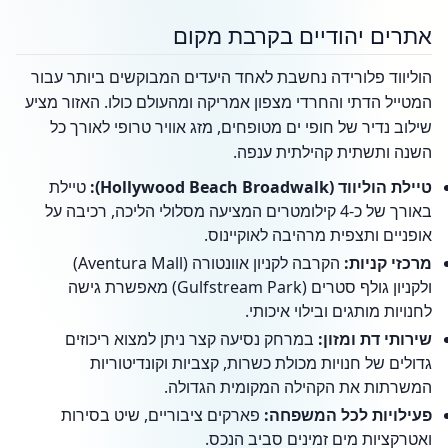
אתרים יהודיים בקרבת מקום
הוליווד פלורידה נחשבת לאחד היעדים המבוקשים ביותר עבור
המטייל הדתי והחרדי מצפון אמריקה ומהעולם כולו. האזור מציע
שילוב נדיר של חופי ים מטופחים, מזג אוויר טרופי לאורך כל
השנה ותשתית קהילתית ענפה.
טיילת הוליווד (Hollywood Beach Broadwalk):
טיילת
באורך של כ-4 קילומטרים המציעה מסלולי הליכה, רכיבה על
אופניים ותצפית מרהיבה לאוקיינוס.
מרכזי קניות:
הקרבה לקניון אוונטורה (Aventura Mall)
ולקניון גולף סטרים (Gulfstream Park) מאפשרת גישה
לחנויות מותגים ובילוי איכותי.
שירותי דת ומזון:
במרחק נסיעה קצר ניתן למצוא ריכוזים
גדולים של חנויות מכולת כשרות, קצביות וקונדיטוריות
המשרתות את הקהילה המקומית הגדולה.
פעילויות לכל המשפחה:
פארקים ציבוריים, שיט בסירות
ואטרקציות מים זמינים סביב הנכס.