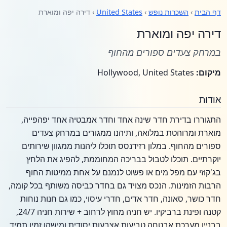
דף הבית
›
השכרות נופש
›
United States
› דירה יפה ומוארת
דירה יפה ומוארת
במרחק צעדים ספורים מהחוף
מיקום:
Hollywood, United States
אודות
התגוררו בדירת חדר שינה אחד וחדר אמבטיה אחד יפהפייה,
מוארת ומרוהטת במלואה, ותיהנו ממגורים במרחק צעדים
ספורים מהחוף. במלון רזידנסס תוכלו ליהנות ממגוון שירותים
יוקרתיים. תוכלו לטבול בבריכה המחוממת, להפיג את הלחץ
בג'קוזי עם מפל מים או פשוט לנמנם על אחת ממיטות החוף
הרבות הזמינות. הנכס מצויד גם בחדר כביסה משותף בכל קומה,
חדר כושר, סאונה, חדר אדים, חדרי עיסוי, כמו גם חנות נוחות
קטנה ופינת ברביקיו. יש חניה מחוץ לרחוב + שירות חניה 24/7,
בבניין מערכת אבטחה טביעות אצבעות יסודית ומישהו זמין תמיד