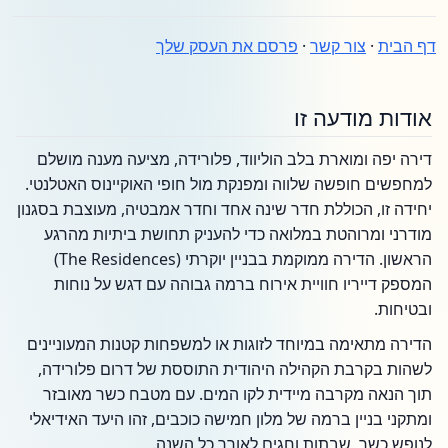
דף הבית
·
צור קשר
·
פרסם את העסק שלך
אודות מודעה זו
דירה יפה ומוארת בלב הוליווד, פלורידה, מציעה מענה מושלם
למחפשים חופשה שלווה ומפנקת מול חופי האוקיינוס האטלנטי.
יחידה זו, הכוללת חדר שינה אחד וחדר אמבטיה, מעוצבת בסגנון
מודרני ומרוהטת במלואה כדי להעניק תחושת ביתיות מהרגע
הראשון. הדירה ממוקמת בבניין יוקרתי (The Residences)
המספק דייריו חוויית אירוח ברמה גבוהה עם דגש על נוחות
ובטיחות.
הדירה מתאימה במיוחד לזוגות או למשפחות קטנות המעוניינים
לשהות בקרבת הקהילה היהודית התוססת של דרום פלורידה,
תוך הנאה מקרבה מיידית לקו המים. עם מטבח כשר מאובזר
ומתקני בניין ברמה של מלון חמישה כוכבים, זהו היעד האידיאלי
לנופש כשר, שבתות וחגים לאורך כל השנה.