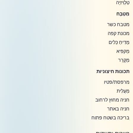
טֵלֶוִיזִיָה
מִטְבָּח
מטבח כשר
מכונת קפה
מַדִיחַ כֵּלִים
מַקפִּיא
מְקָרֵר
תכונות חיצוניות
מרפסת/פטיו
מַעֲלִית
חניה מחוץ לרחוב
חניה באתר
בריכה בשטח פתוח