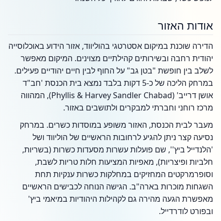
אודות האזור
הדירה שוכנת במיקום אסטרטגי בהוליווד, אזור הידוע באוכלוסייה
יהודית רחבה ובשירותים קהילתיים מצוינים. המיקום מאפשר
לשלב בין חופשת "בטן גב" על החוף לבין חיים יהודיים פעילים.
במרחק הליכה של כ-5 דקות בלבד נמצא בית הכנסת 'חב"ד
אושן דרייב' (Phyllis & Harvey Sandler Chabad), המהווה
מרכז רוחני וחברתי למבקרים ולתושבים באזור.
מעבר לבית הכנסת, האזור משופע במוסדות כשרים. במרחק
נסיעה קצר ניתן להגיע לרחובות הראשיים של הוליווד ושל
'הלנדייל ביץ'', שם פועלות עשרות מסעדות כשרות (בשריות,
חלביות ופיצריות), מאפיות המציעות חלות טריות לשבת,
וסופרמרקטים המחזיקים במחלקות כשרות ענקיות תחת
השגחות מוכרות בארה"ב. הגישה הנוחה לכבישים הראשיים
מאפשרת הגעה מהירה גם לקהילות היהודיות במיאמי ביץ'
ובפורט לודרדייל.