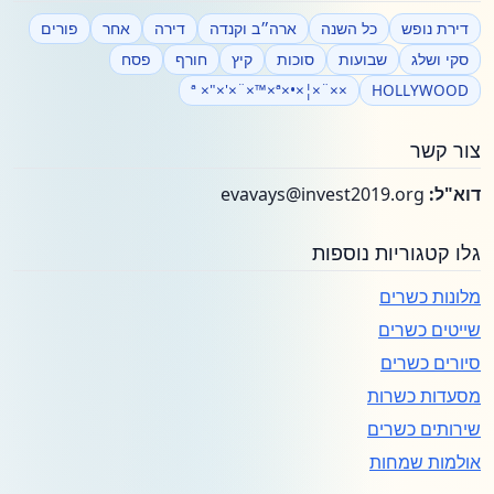
דירת נופש
כל השנה
ארה״ב וקנדה
דירה
אחר
פורים
סקי ושלג
שבועות
סוכות
קיץ
חורף
פסח
××¨×¦×•×ª ×"×'×¨×™×ª
HOLLYWOOD
צור קשר
דוא"ל:
evavays@invest2019.org
גלו קטגוריות נוספות
מלונות כשרים
שייטים כשרים
סיורים כשרים
מסעדות כשרות
שירותים כשרים
אולמות שמחות