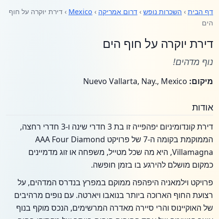
דף הבית
›
השכרות נופש
›
דרום אמריקה
›
Mexico
› דירת יוקרה על חוף
הים
דירת יוקרה על חוף הים
נוף מדהים!
מיקום:
Nuevo Vallarta, Nay., Mexico
אודות
דירת קונדומיניום יפהפייה זו בת 3 חדרי שינה ו-3 חדרי רחצה,
הממוקמת בקומה ה-7 של פרויקט AAA Four Diamond
Villamagna, היא מה שכל מטייל, משפחה או זוג מדמיינים
כמקום מושלם להירגע בו בזמן חופשה.
פרויקט וילמאניה היפהפה ממוקם במפרץ בנדרס המדהים, על
רצועת החוף הארוכה ביותר בנואבו ויארטה. עם נופים מרהיבים
של האוקיינוס והרי סיירה מאדרה המרשימים, הנכס מוקף בנוף