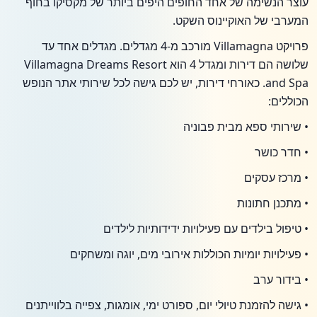
עוצר הנשימה של אחד החופים היפים ביותר של מקסיקו בחוף
המערבי של האוקיינוס השקט.
פרויקט Villamagna מורכב מ-4 מגדלים. מגדלים אחד עד
שלושה הם דירות ומגדל 4 הוא Villamagna Dreams Resort
and Spa. כאורחי דירות, יש לכם גישה לכל שירותי אתר הנופש
הכוללים:
• שירותי ספא מבית פבוניה
• חדר כושר
• מרכז עסקים
• מתכנן חתונות
• טיפול בילדים עם פעילויות ידידותיות לילדים
• פעילויות יומיות הכוללות אירובי מים, יוגה ומשחקים
• בידור ערב
• גישה להזמנת טיולי יום, ספורט ימי, אומגות, צפייה בלווייתנים