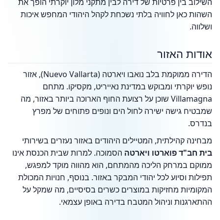
השילוב בין פרטיות של דירה לבין מתקני מלון יוקרתי הופך את
השהות כאן לחוויה בלתי נשכחת לקהל היהודי המחפש איכות
ושלווה.
אודות האזור
הדירה ממוקמת בלב נואבו ויארטה (Nuevo Vallarta), אזור
נופש יוקרתי ומבוקש במדינת נאייריט, מקסיקו. מתחם
Villamagna שוכן על רצועת החוף הארוכה ביותר באזור, מה
שמבטיח גישה ישירה לחול הים ונופים פתוחים של מפרץ
בנדרס.
מבחינה קהילתית, המטיילים היהודים באזור נעזרים בשירותי
בית חב"ד פוארטו ויארטה
הסמוכה. למרות שבית הכנסת אינו
ממוקם במרחק הליכה מהמתחם, הוא מהווה מוקד למפגש,
תפילות וסיוע לכל יהודי המבקר באזור. בנוסף, חנויות המכולת
המקומיות מחזיקות במוצרים כשרים בסיסיים, מה שמקל על
ההתארגנות וניהול המטבח בדירה באופן עצמאי.