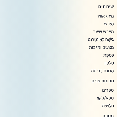
שירותים
מיזוג אוויר
מְיַבֵּשׁ
מייבש שיער
גִישָׁה לַאִינטֶרנֶט
מצעים ומגבות
כַּסֶפֶת
טֵלֵפוֹן
מְכוֹנַת כְּבִיסָה
תכונות פנים
ספרים
ספא/ג'קוזי
טֵלֶוִיזִיָה
מִטְבָּח