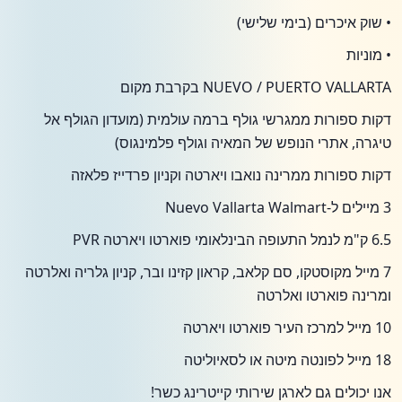
• שוק איכרים (בימי שלישי)
• מוניות
NUEVO / PUERTO VALLARTA בקרבת מקום
דקות ספורות ממגרשי גולף ברמה עולמית (מועדון הגולף אל
טיגרה, אתרי הנופש של המאיה וגולף פלמינגוס)
דקות ספורות ממרינה נואבו ויארטה וקניון פרדייז פלאזה
3 מיילים ל-Nuevo Vallarta Walmart
6.5 ק"מ לנמל התעופה הבינלאומי פוארטו ויארטה PVR
7 מייל מקוסטקו, סם קלאב, קראון קזינו ובר, קניון גלריה ואלרטה
ומרינה פוארטו ואלרטה
10 מייל למרכז העיר פוארטו ויארטה
18 מייל לפונטה מיטה או לסאיוליטה
אנו יכולים גם לארגן שירותי קייטרינג כשר!