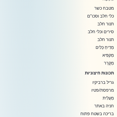
מטבח כשר
כלי חלב וסכו"ם
תנור חלב
סירים וכלי חלב
תנור חלב
מַדִיחַ כֵּלִים
מַקפִּיא
מְקָרֵר
תכונות חיצוניות
גריל ברביקיו
מרפסת/פטיו
מַעֲלִית
חניה באתר
בריכה בשטח פתוח