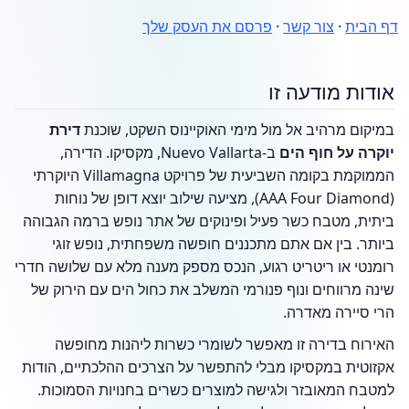
דף הבית
·
צור קשר
·
פרסם את העסק שלך
אודות מודעה זו
במיקום מרהיב אל מול מימי האוקיינוס השקט, שוכנת
דירת
יוקרה על חוף הים
ב-Nuevo Vallarta, מקסיקו. הדירה,
הממוקמת בקומה השביעית של פרויקט Villamagna היוקרתי
(AAA Four Diamond), מציעה שילוב יוצא דופן של נוחות
ביתית, מטבח כשר פעיל ופינוקים של אתר נופש ברמה הגבוהה
ביותר. בין אם אתם מתכננים חופשה משפחתית, נופש זוגי
רומנטי או ריטריט רגוע, הנכס מספק מענה מלא עם שלושה חדרי
שינה מרווחים ונוף פנורמי המשלב את כחול הים עם הירוק של
הרי סיירה מאדרה.
האירוח בדירה זו מאפשר לשומרי כשרות ליהנות מחופשה
אקזוטית במקסיקו מבלי להתפשר על הצרכים ההלכתיים, הודות
למטבח המאובזר ולגישה למוצרים כשרים בחנויות הסמוכות.