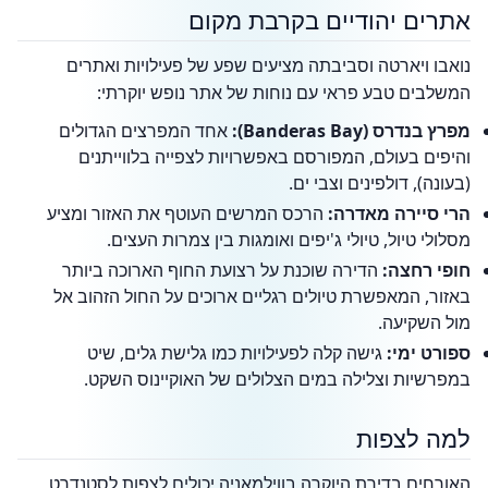
אתרים יהודיים בקרבת מקום
נואבו ויארטה וסביבתה מציעים שפע של פעילויות ואתרים
המשלבים טבע פראי עם נוחות של אתר נופש יוקרתי:
מפרץ בנדרס (Banderas Bay):
אחד המפרצים הגדולים
והיפים בעולם, המפורסם באפשרויות לצפייה בלווייתנים
(בעונה), דולפינים וצבי ים.
הרי סיירה מאדרה:
הרכס המרשים העוטף את האזור ומציע
מסלולי טיול, טיולי ג'יפים ואומגות בין צמרות העצים.
חופי רחצה:
הדירה שוכנת על רצועת החוף הארוכה ביותר
באזור, המאפשרת טיולים רגליים ארוכים על החול הזהוב אל
מול השקיעה.
ספורט ימי:
גישה קלה לפעילויות כמו גלישת גלים, שיט
במפרשיות וצלילה במים הצלולים של האוקיינוס השקט.
למה לצפות
האורחים בדירת היוקרה בווילמאניה יכולים לצפות לסטנדרט