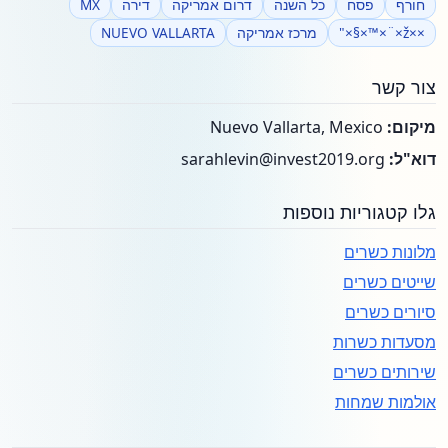
חורף
פסח
כל השנה
דרום אמריקה
דירה
MX
××ž×¨×™×§×"
מרכז אמריקה
NUEVO VALLARTA
צור קשר
מיקום:
Nuevo Vallarta, Mexico
דוא"ל:
sarahlevin@invest2019.org
גלו קטגוריות נוספות
מלונות כשרים
שייטים כשרים
סיורים כשרים
מסעדות כשרות
שירותים כשרים
אולמות שמחות