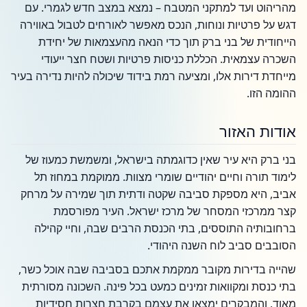
מהריהוט ועד למתקני המטבח – נמצא במצב חדש לגמרי. עם
דגש על פרטיות ונוחות, הנכס מאפשר לאורחים לטבול באווירה
הייחודית של בני ברק תוך כדי הנאה מהעצמאות של יחידת
השכרה עצמאית. הכללת כניסות פרטיות ושטח חצר ייעודי
מייחדת דירות אלו, ומציעה רמת בידוד שיכולה להיות נדירה בעיר
ההומה הזו.
אודות האזור
בני ברק היא עיר שאין כדוגמתה בישראל, ומשמשת כמעוז של
לימוד תורה וחיים יהודיים שומרי מצוות. ממוקמת במחוז תל
אביב, היא מספקת סביבה שקטה ודתית תוך שמירה על מרחק
קצר ממרכזי המסחר של מרכז ישראל. העיר מפורסמת
ברחובותיה התוססים, בתי הכנסת הרבים שבה, וחיי קהילה
הסובבים סביב לוח השנה היהודי.
שהייה בדירות מקובר ממקמת אתכם בסביבה שבה אוכל כשר,
בתי כנסת ומקוואות זמינים כמעט בכל פינה. השכונה מסורתית
מאוד, והמבקרים ימצאו את עצמם בקרבת חצרות חסידיות