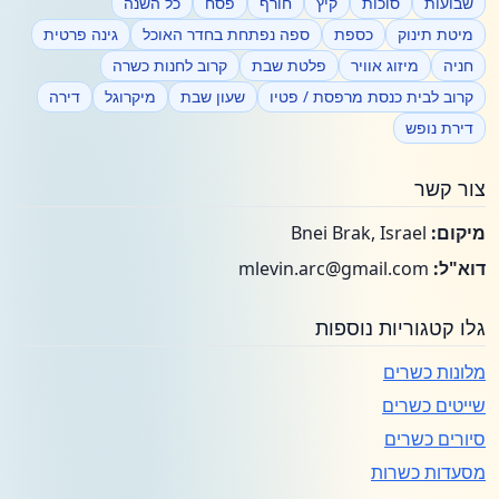
שבועות
סוכות
קיץ
חורף
פסח
כל השנה
מיטת תינוק
כספת
ספה נפתחת בחדר האוכל
גינה פרטית
חניה
מיזוג אוויר
פלטת שבת
קרוב לחנות כשרה
קרוב לבית כנסת מרפסת / פטיו
שעון שבת
מיקרוגל
דירה
דירת נופש
צור קשר
מיקום:
Bnei Brak, Israel
דוא"ל:
mlevin.arc@gmail.com
גלו קטגוריות נוספות
מלונות כשרים
שייטים כשרים
סיורים כשרים
מסעדות כשרות