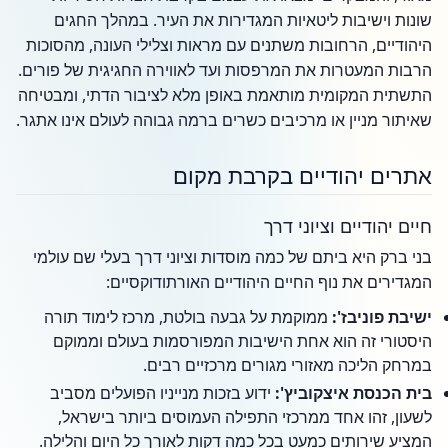
שונות וישיבות ליטאיות המגדירות את העיר. במהלך החגים
היהודיים, הרחובות משתנים עם מראות וצלילי העונה, מהסוכות
הרבות המעטרות את המרפסות ועד לאווירה החגיגית של פורים.
התשתית המקומית מותאמת באופן מלא לציבור הדתי, ומבטיחה
שאיתור מניין או מרכיבים כשרים ברמה גבוהה לעולם אינו אתגר.
אתרים יהודיים בקרבת מקום
חיים יהודיים וציוני דרך
בני ברק היא ביתם של כמה מוסדות וציוני דרך בעלי שם עולמי
המגדירים את נוף החיים היהודיים האורתודוקסיים:
ישיבת פוניבז':
ממוקמת על גבעה בולטת, מרכז לימוד תורה
היסטורי זה הוא אחת הישיבות המפורסמות בעולם וממוקם
במרחק הליכה מאזורי מגורים מרכזיים רבים.
בית הכנסת איצקוביץ':
ידוע בזכות מנייניו הפועלים מסביב
לשעון, זהו אחד ממרכזי התפילה העמוסים ביותר בישראל,
המציע שירותים כמעט בכל כמה דקות לאורך כל היום והלילה.