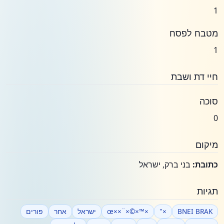
1
מטבח לפסח
1
חיי דת ושבת
סוכה
0
מיקום
כתובת:
בני ברק, ישראל
תגיות
BNEI BRAK
×"
×™×©×¨××œ
ישראל
אחר
פורים