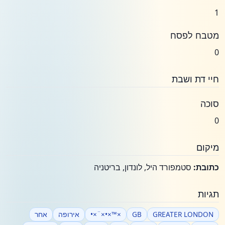
1
מטבח לפסח
0
חיי דת ושבת
סוכה
0
מיקום
כתובת:
סטמפורד היל, לונדון, בריטניה
תגיות
GREATER LONDON
GB
×™×•×¨×•
אירופה
אחר