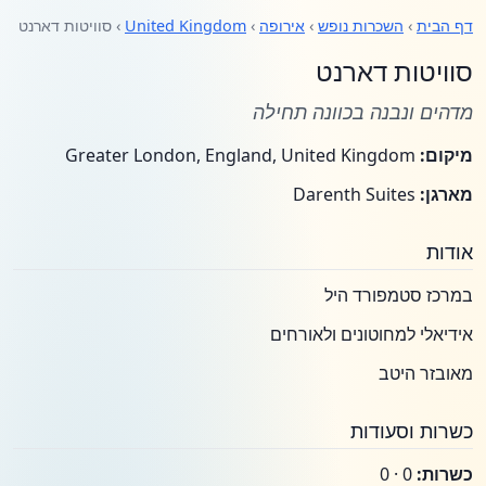
דף הבית
›
השכרות נופש
›
אירופה
›
United Kingdom
› סוויטות דארנט
סוויטות דארנט
מדהים ונבנה בכוונה תחילה
מיקום:
Greater London, England, United Kingdom
מארגן:
Darenth Suites
אודות
במרכז סטמפורד היל
אידיאלי למחוטונים ולאורחים
מאובזר היטב
כשרות וסעודות
כשרות:
0 · 0