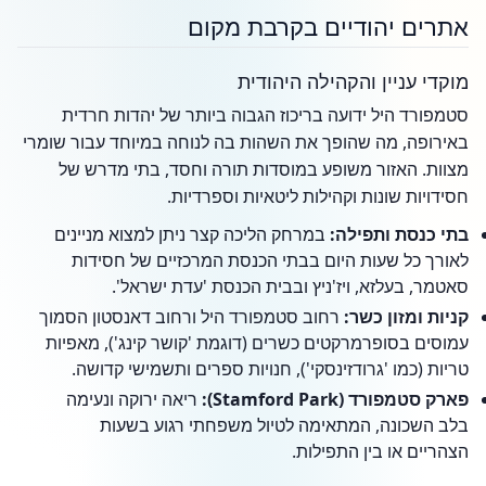
אתרים יהודיים בקרבת מקום
מוקדי עניין והקהילה היהודית
סטמפורד היל ידועה בריכוז הגבוה ביותר של יהדות חרדית
באירופה, מה שהופך את השהות בה לנוחה במיוחד עבור שומרי
מצוות. האזור משופע במוסדות תורה וחסד, בתי מדרש של
חסידויות שונות וקהילות ליטאיות וספרדיות.
בתי כנסת ותפילה:
במרחק הליכה קצר ניתן למצוא מניינים
לאורך כל שעות היום בבתי הכנסת המרכזיים של חסידות
סאטמר, בעלזא, ויז'ניץ ובבית הכנסת 'עדת ישראל'.
קניות ומזון כשר:
רחוב סטמפורד היל ורחוב דאנסטון הסמוך
עמוסים בסופרמרקטים כשרים (דוגמת 'קושר קינג'), מאפיות
טריות (כמו 'גרודזינסקי'), חנויות ספרים ותשמישי קדושה.
פארק סטמפורד (Stamford Park):
ריאה ירוקה ונעימה
בלב השכונה, המתאימה לטיול משפחתי רגוע בשעות
הצהריים או בין התפילות.