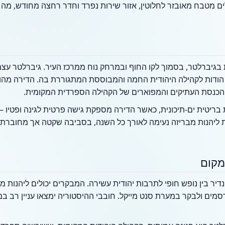
לים מטבח מאובזר לחלוטין, אזור שירות נפרד וחדר רחצה מחודש, מ
גיברלטר, בסמוך לקו החוף ובמרחק נוח ממרכז העיר. גיברלטר עצמה
 הודות לקהילה היהודית החמה והמבוססת המתגוררת בה. הדירה מהווה
 הכנסת העתיקים והמפוארים של הקהילה הספרדית המקומית.
בריטית ים-תיכונית, כאשר הדירה מספקת גישה פרטית לגינה ופטיו – 
ליהנות מבריזה נעימה לאורך כל השנה, בסביבה שקטה אך מחוברת ה
מקום
יר בין נופש חופי לתרבות יהודית עשירה. המבקרים יכולים ליהנות 
סמים ולבקר במערת סנט מייקל. חובבי ההיסטוריה ימצאו עניין רב ב