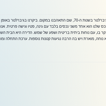
היי, אני נשואה לפיליפ ועבדתי בגיברלטר בשנות ה-70, שם התאהבנו במקום. ביקרנ
ו קומפלקס בשנת 2011. הנכס שלנו הוא אחד משני נכסים בלבד עם גינה, פטיו וגישה פר
קר בו, עם נוחות ביתית בריטית ושפע של שמש. הדירה היא הבית השני
 נוחה, מוארת ויש בה הרבה נגיעות קטנות נוספות. ערכת התחלה ומוצ