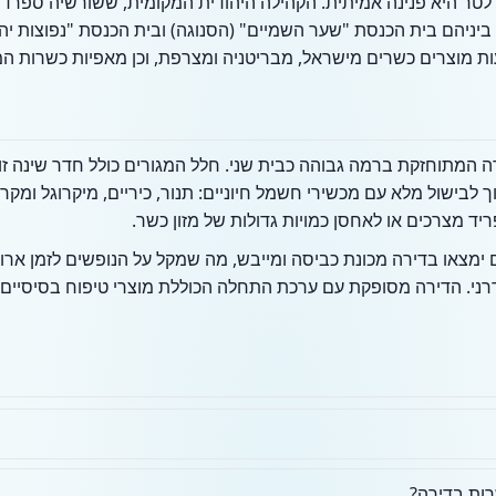
רלטר היא פנינה אמיתית. הקהילה היהודית המקומית, ששורשיה ספרד
ה המתוחזקת ברמה גבוהה כבית שני. חלל המגורים כולל חדר שינה זוגי
לבישול מלא עם מכשירי חשמל חיוניים: תנור, כיריים, מיקרוגל ומקר
ד מצרכים או לאחסן כמויות גדולות של מזון כשר.
ם ימצאו בדירה מכונת כביסה ומייבש, מה שמקל על הנופשים לזמן אר
 מודרני. הדירה מסופקת עם ערכת התחלה הכוללת מוצרי טיפוח בסיסיים
רות בדירה?