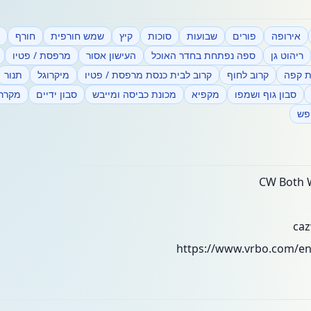
אירופה
פורים
שבועות
סוכות
קיץ
שמש חורפית
חורף
ריהוט גן
ספה נפתחת בחדר האוכל
העישון אסור
מרפסת / פטיו
ת קפה
קרוב לחוף
קרוב לבית כנסת מרפסת / פטיו
מיקרוגל
תנור
סבון גוף ושמפו
מקפיא
מכונת כביסה ומייבש
סבון ידיים
מקרר
פש
ca