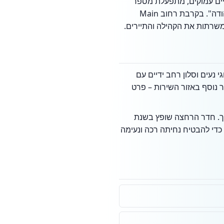
יים עמוקים, מתפעלת מספר
בתי כנסת היסטוריים ומרשימים, ביניהם בית הכנסת "שער השמיים" (הסנוגה) ובית הכנסת "נפוצות יהודה". בקרבת רחוב Main
 נעים וסלון רחב ידיים עם
ר נוסף באזור השירות – פרט
וך. חדר הרחצה שופץ בשנת
 כדי להבטיח נחיתה רכה ונעימה