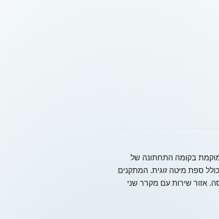
ו, המומלצת על ידי מועצת התיירות של גיברלטר והוצגה בערוץ בריטניה בסאן פרק 4, ממוקמת בקומה התחתונה של
כולל ספת מיטה זוגית. המתקנים
סה. אזור שירות עם מקרר שני