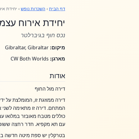
דף הבית
›
השכרות נופש
› יחידת איר
יחידת אירוח עצמ
נכס חוף בגיברלטר
מיקום:
Gibraltar, Gibraltar
מארגן:
CW Both Worlds
אודות
דירה מול החוף
המתחם. דירה זו מתאימה לשני אנ
כוללים מטבח מאובזר במלואו עם מ
עם תא מקפיא. חדר רחצה ששופץ לאחרונה בשנת 2019 עם א
בטרקלין יש ספת מיטה חדשה בגודל 