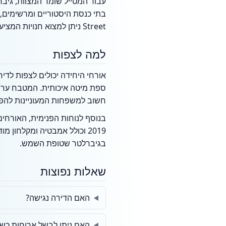
עבור המטייל שומר המצוות, גיב
Street ניתן למצוא חנויות המציעות מוצרים כשרים מישראל, מבריטניה ומצרפת, וכן מאפיות כשרות המשרתות את הקהילה והתיירים.
למה לצפות
אורחי היחידה יכולים לצפות לדיר
ספת מיטה איכותית. המטבח ערוך 
חשוב למשפחות המעוניינות להפרי
בנוסף לנוחות הפנימית, האורחי
2019 וכולל אמבטיה ומקלחון
בגיברלטר שטופת השמש.
שאלות נפוצות
האם הדירה נגישה?
האם ניתן לבשל ארוחות כש