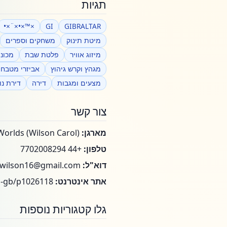
תגיות
×™×•×¨×•
GI
GIBRALTAR
מיטת תינוק
משחקים וספרים
מיזוג אוויר
פלטת שבת
מכונ
מגהץ וקרש גיהוץ
אביזרי מטבח
מצעים ומגבות
דירה
דירת נו
צור קשר
מארגן:
CW Both Worlds (Wilson Carol)
טלפון:
+44 7702008294
דוא"ל:
zwilson16@gmail.com
אתר אינטרנט:
https://www.vrbo.com/en-gb/p1026118
גלו קטגוריות נוספות