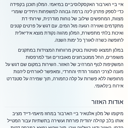
איי ביי הארבור האקסקלוסיביים במיאמי. המלון תוכנן בקפידה
כדי לספק פתרון לינה ברמה גבוהה למשפחות ויחידים שומרי
מצוות, המחפשים שילוב של נוחות מודרנית, שירותי דת
מתקדמים ואווירה רגועה מול המים. עם דגש על פרטים קטנים
ואיכות בלתי מתפשרת, המלון מהווה נקודת מוצא אידיאלית
לחופשה כשרה לאורך כל ימות השנה.
במלון תמצאו סוויטות בוטיק מרווחות המצוידות במתקנים
משופרים, החל ממטבחונים מאובזרים ועד למרפסות
המשקיפות לנוף המרהיב של האזור. השירות במקום שם דגש על
מענה לצרכי המגזר הדתי והחרדי, ומאפשר לאורחים ליהנות
מחופשה ללא פשרות על קלה כחמורה, תוך שמירה על סטנדרט
אירוח בינלאומי.
אודות האזור
מיקומו של מלון אלטאיר ביי הארבור במחוז מיאמי-דייד מציב
אותו בלב קהילה יהודית פורחת ועשירה בתשתיות עבור המטייל
הדתי. האזור ידוע בשלווה שבו, תוך שהוא נמצא במרחק דקות