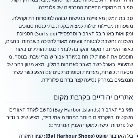
ספורות ממוקדי התיירות המרכזיים של פלורידה.
סביבת המלון מאופיינת בנגישות גבוהה למוסדות דת וקהילה.
משפחות מטיילות יכולות למצוא בקלות בתי כנסת סמוכים
ומקוואות באזור בל הארבור וסרפסייד (Surfside) הסמוכה.
השכונה נחשבת לבטוחה ונעימה מאוד להליכה בשבתות ובחגים,
כאשר העירוב המקומי והקרבה לבתי הכנסת הותיקים באזור
הופכים את השהות לנוחה במיוחד עבור שומרי שבת. בנוסף, מי
שמעוניין באוכל כשר מעבר לארוחות המלון, ימצא מגוון רחב של
מסעדות כשרות, מעדניות וסופרמרקטים עם היצע כשר עשיר
הנמצאים במרחק נסיעה קצר בדרום פלורידה.
אתרים יהודיים בקרבת מקום
האי ביי הארבור (Bay Harbor Islands) נחשב לאחד האזורים
השקטים והיוקרתיים ביותר במחוז מיאמי-דייד, ומציע שילוב נדיר
של פרטיות וגישה למוקדי העניין המרכזיים:
בל הארבור שופס (Bal Harbour Shops):
קניון היוקרה