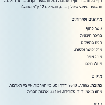
חוף בל הרבור וחוף האולובר. נמל התעופה הקרוב ביותר הוא נמל
התעופה מיאמי סיפליין בייס, הממוקם 12 ק"מ מהמלון.
מתקנים ושירותים
גישה לחוף
בריכה חיצונית
חניה בתשלום
מרכז כושר וספורט
מיזוג אוויר
Wi-Fi חינם
מיקום
כתובת:
77882, 9540, דרך ווסט ביי הארבור, איי ביי הארבור,
מחוז מיאמי-דייד, פלורידה, 33154, ארצות הברית
תגיות