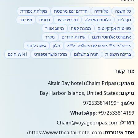
כל השנה
טלוויזיה
חדרים עם מרפסת
מקלחת נפרדת
נוף לים
וילונות האפלה
מייבש שיער
כספת
מיני בר
סוויטות אקזקיוטיב
מכונת קפה
מיזוג אוויר
אינטרנט אלחוטי חינם
שירות חדרים
מקרר
×—×"×¨×™ ××•×›×œ ×›×©×¨×™×
מלון
גישה לחוף
בריכה חיצונית
חניה בתשלום
מרכז כושר וספורט
Wi-Fi חינם
צור קשר
מארגן:
Altair Bay hotel (Chaim Pripas)
מיקום:
Bay Harbor Islands, United States
טלפון:
+972533814199
WhatsApp:
+972533814199
דוא"ל:
Chaim@voyagepripas.com
אתר אינטרנט:
https://www.thealtairhotel.com/