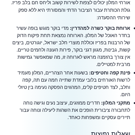
אורחי המלון יכולים לצפות לשירות קשוב וליחס חם בלב פריז.
גולת הכותרת עבור הציבור הדתי והמסורתי היא ללא ספק
שירותי ההסעדה:
ארוחת בוקר כשרה למהדרין:
מדי בוקר מוגש בופה עשיר
בחדר האוכל של המלון. הארוחה נמצאת תחת פיקוח הדוק
של הרבנות בפריז וכוללת מוצרי חלב ישראל, יוגורטים, ביצים
קשות, גבינות, מגוון דגני בוקר, פירות העונה ולחמים טריים.
אין צורך בהזמנה מראש לארוחה זו, מה שמאפשר גמישות
מרבית למטיילים.
פינת קפה וחטיפים:
בשעות אחר הצהריים, המלון מעמיד
לרשות האורחים בלובי עמדת שתייה חמה עם תה, קפה
וחלב, לצד חטיפים קלים, המהווים הפסקה נעימה בין טיולי
היום.
מתקני המלון:
חדרים ממוזגים, עיצוב נעים וגישה נוחה
לתחבורה ציבורית הופכים את השהות ליעילה ונוחה עבור
תיירים עסקיים ומשפחות כאחד.
שאלות נפוצות