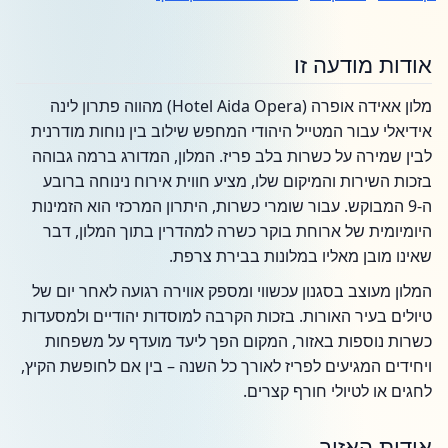
אודות מודעה זו
מלון אאידה אופרה (Hotel Aida Opera) מהווה פתרון לינה
אידיאלי עבור המטייל היהודי המחפש שילוב בין נוחות מודרנית
לבין שמירה על כשרות בלב פריז. המלון, המדורג ברמה גבוהה
בזכות השירות והמיקום שלו, מציע חווית אירוח נינוחה ברובע
ה-9 המבוקש. עבור שומרי כשרות, היתרון המרכזי הוא הזמינות
היומיומית של ארוחת בוקר כשרה למהדרין בתוך המלון, דבר
שאינו מובן מאליו במלונות בבירת צרפת.
המלון מעוצב בסגנון עכשווי ומספק אווירה רגועה לאחר יום של
טיולים בעיר האורות. בזכות הקרבה למוסדות יהודיים ולמסעדות
כשרות נוספות באזור, המקום הפך ליעד מועדף על משפחות
ויחידים המגיעים לפריז לאורך כל השנה – בין אם לחופשת הקיץ,
לחגים או לטיולי חורף קצרים.
אודות האזור