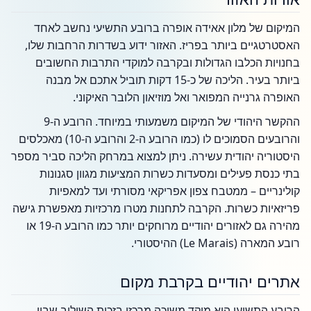
המיקום של מלון אאידה אופרה ברובע התשיעי נחשב לאחד
האסטרטגיים ביותר בפריז. האזור ידוע בשדרות הרחבות שלו,
בחנויות הכלבו הגדולות ובקרבה למוקדי התרבות החשובים
ביותר בעיר. הליכה של כ-15 דקות תוביל אתכם אל מבנה
האופרה גרנייה המפואר ואל מוזיאון הלובר האיקוני.
ההקשר היהודי של המיקום משמעותי במיוחד. הרובע ה-9
והרובעים הסמוכים לו (כמו הרובע ה-2 והרובע ה-10) מאכלסים
היסטוריה יהודית עשירה. ניתן למצוא במרחק הליכה סביר מספר
בתי כנסת פעילים ומסעדות כשרות המציעות מגוון סגנונות
קולינריים – ממטבח צפון אפריקאי מסורתי ועד למאפיות
פריזאיות כשרות. הקרבה לתחנות מטרו מרכזיות מאפשרת גישה
מהירה גם לאזורים יהודיים מרוחקים יותר כמו הרובע ה-19 או
רובע המארה (Le Marais) ההיסטורי.
אתרים יהודיים בקרבת מקום
הרובע התשיעי הוא מוקד משיכה מרכזי בזכות השילוב שבין