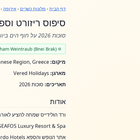
דף הבית
›
מלונות כשרים
›
אירופה
›
סיפוס ריזורט וספ
סוכות 2026 על חוף הים ביוון!
✡ Rav Avraham Weintraub (Bnei Brak)
מיקום:
Nafplio, Peloponnese Region, Greece
מארגן:
Vered Holidays
תאריכים:
סוכות 2026
אודות
ורד הולידייס שמחה להציע לאורחינו
SEAFOS Luxury Resort & Spa - מהדורה מוגבלת מבית מלונות לאונרדו, חוף קנדיה, נאפפליו, יו