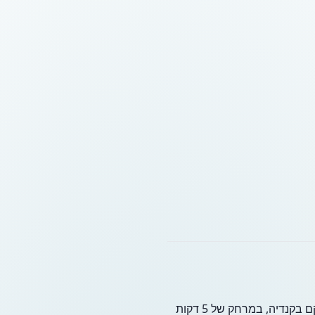
אתר הנופש והספא SEAFOS Luxury Resort & Spa - Limited Edition by Leonardo Hotels ממוקם בקנדיה, במרחק של 5 דקות