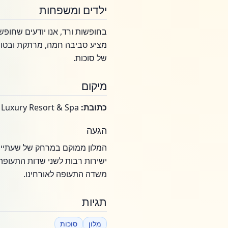
ילדים ומשפחות
בחופשות ורד, אנו יודעים שחופ
מציע סביבה חמה, מרתקת ובטוחה 
של סוכות.
מיקום
כתובת:
SEAFOS Luxury Resort & Spa, חוף, קאנטיה, יוון
הגעה
המלון ממוקם במרחק של שעתיים 
ישירות רבות לשני שדות התעופה
משדה התעופה לאורחינו.
תגיות
מלון
סוכות