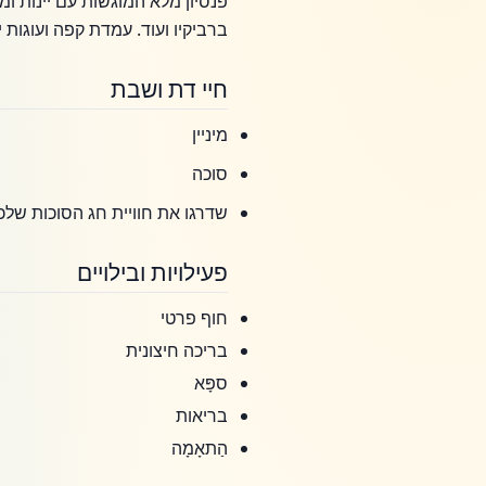
פנסיון מלא המוגשות עם יינות ו
ברביקיו ועוד. עמדת קפה ועוגות י
חיי דת ושבת
מיניין
סוכה
שדרגו את חוויית חג הסוכות של
פעילויות ובילויים
חוף פרטי
בריכה חיצונית
ספָּא
בריאות
הַתאָמָה