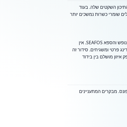
התיכון השקטים שלה. בעוד
לים שומרי כשרות נמשכים יותר
בעיר כמו נאפפליו, מטיילים שומרי כשרות מחפשים לעיתים קרובות תוכניות מאורגנות כמו זו שבאתר הנופש והספא SEAFOS. אין
נג פרטי ומשגיחים. סידור זה
איזון מושלם בין בידוד
ונס. מבקרים המתעניינים