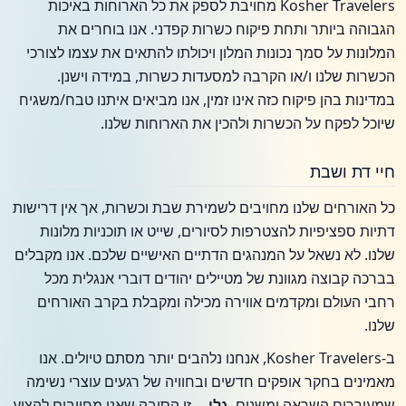
Kosher Travelers מחויבת לספק את כל הארוחות באיכות
הגבוהה ביותר ותחת פיקוח כשרות קפדני. אנו בוחרים את
המלונות על סמך נכונות המלון ויכולתו להתאים את עצמו לצורכי
הכשרות שלנו ו/או הקרבה למסעדות כשרות, במידה וישנן.
במדינות בהן פיקוח כזה אינו זמין, אנו מביאים איתנו טבח/משגיח
שיוכל לפקח על הכשרות ולהכין את הארוחות שלנו.
חיי דת ושבת
כל האורחים שלנו מחויבים לשמירת שבת וכשרות, אך אין דרישות
דתיות ספציפיות להצטרפות לסיורים, שייט או תוכניות מלונות
שלנו. לא נשאל על המנהגים הדתיים האישיים שלכם. אנו מקבלים
בברכה קבוצה מגוונת של מטיילים יהודים דוברי אנגלית מכל
רחבי העולם ומקדמים אווירה מכילה ומקבלת בקרב האורחים
שלנו.
ב-Kosher Travelers, אנחנו נלהבים יותר מסתם טיולים. אנו
מאמינים בחקר אופקים חדשים ובחוויה של רגעים עוצרי נשימה
שמעוררים השראה ומשנים.
גלו...
זו הסיבה שאנו מחויבים להציע