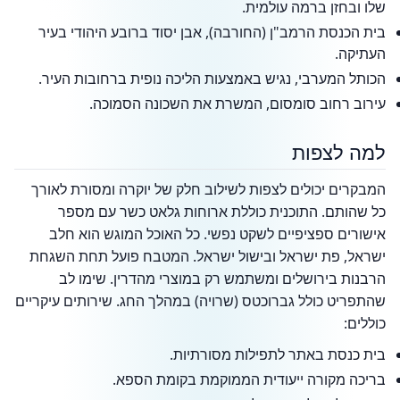
שלו ובחזן ברמה עולמית.
בית הכנסת הרמב"ן (החורבה), אבן יסוד ברובע היהודי בעיר
העתיקה.
הכותל המערבי, נגיש באמצעות הליכה נופית ברחובות העיר.
עירוב רחוב סומסום, המשרת את השכונה הסמוכה.
למה לצפות
המבקרים יכולים לצפות לשילוב חלק של יוקרה ומסורת לאורך
כל שהותם. התוכנית כוללת ארוחות גלאט כשר עם מספר
אישורים ספציפיים לשקט נפשי. כל האוכל המוגש הוא חלב
ישראל, פת ישראל ובישול ישראל. המטבח פועל תחת השגחת
הרבנות בירושלים ומשתמש רק במוצרי מהדרין. שימו לב
שהתפריט כולל גברוכטס (שרויה) במהלך החג. שירותים עיקריים
כוללים:
בית כנסת באתר לתפילות מסורתיות.
בריכה מקורה ייעודית הממוקמת בקומת הספא.