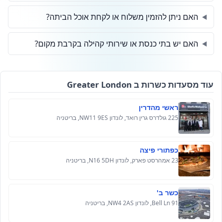
האם ניתן להזמין משלוח או לקחת אוכל הביתה?
האם יש בתי כנסת או שירותי קהילה בקרבת מקום?
עוד מסעדות כשרות ב Greater London
ראשי מהדרין
225 גולדרס גרין רואד, לונדון NW11 9ES, בריטניה
כפתורי פיצה
23 אמהרסט פארק, לונדון N16 5DH, בריטניה
כשר ב'
91 Bell Ln, לונדון NW4 2AS, בריטניה