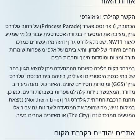
אודות האזור
הקשר קהילתי וגיאוגרפי
הכתובת, 6 פרינסס פארד (Princess Parade) על רחוב גולדרס
גרין, מציבה את המסעדה בנקודה אסטרטגית עבור כל מי שמגיע
לאזור NW11. שכונת גולדרס גרין ידועה מזה עשורים כמרכז
החיים היהודי של לונדון, והיא ביתם של אלפי משפחות שומרות
תורה ומצוות ומוסדות חינוך ותרבות רבים.
במרחק דקות הליכה ספורות מהמסעדה ניתן למצוא מגוון רחב
של בתי כנסת היסטוריים ופעילים, ביניהם בית הכנסת 'גולדרס
גרין' (GGS) ומוסדות חסידיים שונים. האזור כולו נהנה מעירוב
מהודר, המאפשר ניידות קלה למשפחות בשבתות וחגים. כמו כן,
תחנת הרכבת התחתית גולדרס גרין (Northern Line) נמצאת
במיקום נגיש, מה שהופך את המסעדה ליעד נוח גם עבור אלו
המגיעים ממרכז לונדון (The City) או מאזורים אחרים בעיר.
אתרים יהודיים בקרבת מקום