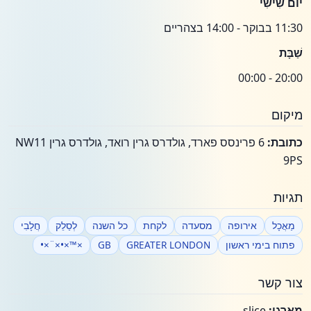
יוֹם שִׁישִׁי
11:30 בבוקר - 14:00 בצהריים
שַׁבָּת
20:00 - 00:00
מיקום
כתובת:
6 פרינסס פארד, גולדרס גרין רואד, גולדרס גרין NW11
9PS
תגיות
מַאֲכָל
אירופה
מסעדה
לקחת
כל השנה
לְסַלֵק
חֲלָבִי
פתוח בימי ראשון
GREATER LONDON
GB
×™×•×¨×•
צור קשר
מארגן:
slice