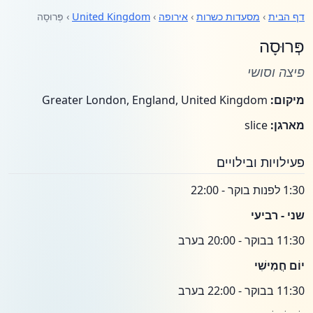
דף הבית
›
מסעדות כשרות
›
אירופה
›
United Kingdom
› פְּרוּסָה
פְּרוּסָה
פיצה וסושי
מיקום:
Greater London, England, United Kingdom
מארגן:
slice
פעילויות ובילויים
1:30 לפנות בוקר - 22:00
שני - רביעי
11:30 בבוקר - 20:00 בערב
יוֹם חֲמִישִׁי
11:30 בבוקר - 22:00 בערב