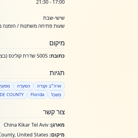
17:00 - 21:30
שישי-שבת
שעות פתיחה משתנות / הזמנה 
מיקום
כתובת:
5005 שדרת קולינס (בצפון מועדון הקאריבייז) מיאמי ביץ', פלורידה 33140
תגיות
ארה״ב וקנדה
הַסעָדָה
מִסעָד
מַאֲכָל
Florida
ADE COUNTY
צור קשר
מארגן:
China Kikar Tel Aviv
מיקום:
Miami-Dade County, United States