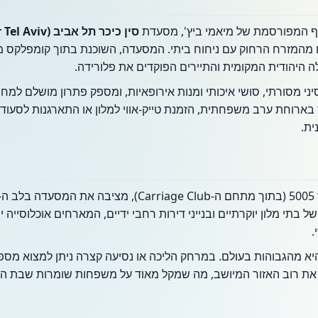
ף המפורסמת של מיאמי ביץ', מסעדת
סין כיכר תל אביב (China Kikar Tel Aviv)
מהמזרח הרחוק עם ניחוח ביתי. המסעדה, השוכנת בתוך קומפלקס מג
ה היהודית המקומית והתיירים הפוקדים את פלורידה.
י מסורתי, סושי איכותי ומנות אירופאיות, ומספק פתרון מושלם למ
בר בארוחת ערב משפחתית, הזמנת טייק-אווי למלון או התארגנות לסעו
ת.
 של בתי מלון יוקרתיים ובנייני דירות רחבי ידיים, המארחים אוכלוסייה 
.
יא מהגבוהות בעולם. במרחק הליכה או נסיעה קצרה ניתן למצוא מספר
ף את רוב האזור המיושב, מה שמקל מאוד על משפחות שומרות שבת ה