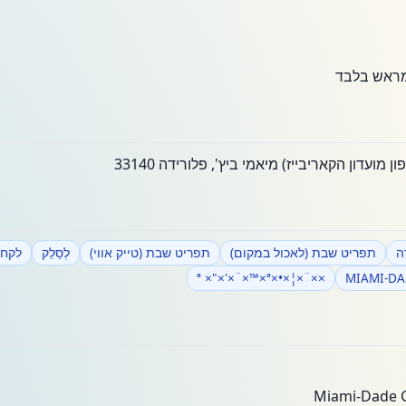
מראש בלבד
ָה
תפריט שבת (לאכול במקום)
תפריט שבת (טייק אווי)
לְסַלֵק
לקח
××¨×¦×•×ª ×"×'×¨×™×ª
MIAMI-D