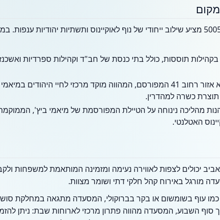
מקום
האזור הסובב את שדרת קולינס 5005 מציע שילוב ייחודי של נוף לאוקיינוס ותשתיות יהודיות
קהילות תוססות, כולל בתי כנסת של חב"ד וקהילות ספרדיות ואשכנזי
בקרבת מקום נמצא אזור רחוב 41 המפורסם, המהווה מוקד מרכזי לחיי היהודי
תוצרת כשרה למהדרין.
הנות מהליכה נינוחה על הטיילת המפורסמת של מיאמי ביץ', הממוק
ינוס האטלנטי.
אביב יכולים לצפות לאווירה נעימה ומזמינה המותאמת למשפחות ולקב
עדה מורגל באירוח קהל חלקי דתי ושומר מצוות.
כמו עוף בשומשום או בקר בברוקולי, המסעדה מתגאה במחלקת סושי 
 סוף השבוע, המסעדה מהווה פתרון מרכזי לארוחות שבת: ניתן להז