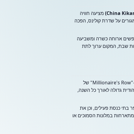
מציעה חוויה
ורים על שדרת קולינס, הפכה
חפשים ארוחה כשרה ומשביעה
דות שבת, המקום ערוך לתת
הכתובת המדויקת, שדרת קולינס 5005 (בתוך מתחם ה-Carriage Club), מציבה את המסעדה בלב ה-"Millionaire's Row" של
יהודית גדולה לאורך כל השנה,
 בתי כנסת פעילים, וכן את
מתארחות במלונות הסמוכים או