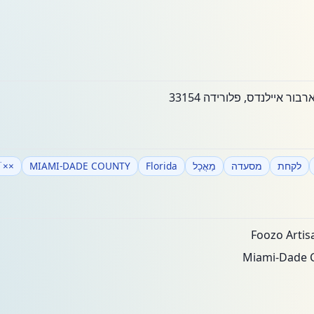
לקחת
מסעדה
מַאֲכָל
Florida
MIAMI-DADE COUNTY
'×¨×™×ª