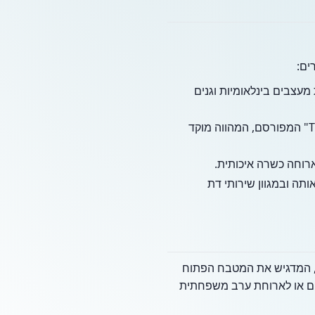
ים:
 מעצבים בינלאומיות וגנים
האזור משופע בבתי כנסת ומרכזים קהילתיים, ביניהם "The Shul of Bal Harbour" המפורסם, המהווה מוקד
רוחה כשרה איכותית.
מקיף אותה ובמגוון שירותי דת
חויבת (Casual). העיצוב מינימליסטי ונקי, המדגיש את המטבח הפתוח
רים או לארוחת ערב משפחתית