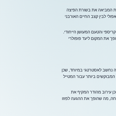
ת המביאה את בשורת הפיצה
לי לבין קצב החיים האורבני
יספי והטעם המעושן הייחודי.
 על כשרות "חלב ישראל" תחת השגחת KM (Kosher Miami), מה שהופך את המקום ליעד פופולרי
 איילנדס. מיקום זה נחשב לאסטרטגי במיוחד, שכן
Ba) לבין היבשה. זהו אחד האזורים המבוקשים ביותר עבור המטייל
כן עירוב מהודר המקיף את
חה, מה שהופך את ההגעה לפוזו