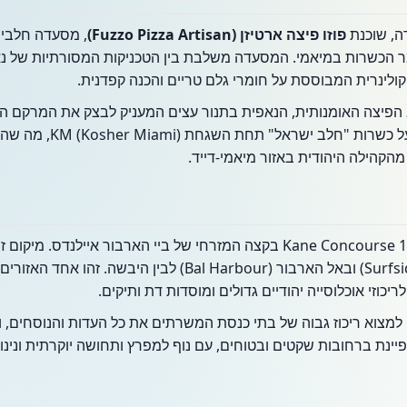
דה, שוכנת
פוזו פיצה ארטיזן (Fuzzo Pizza Artisan)
, מסעדה חלבי
הכשרות במיאמי. המסעדה משלבת בין הטכניקות המסורתיות של נאפו
 קולינרית המבוססת על חומרי גלם טריים והכנה קפדנית.
פיצה האומנותית, הנאפית בתנור עצים המעניק לבצק את המרקם הקר
לקוחות המקום נהנים מהקפדה
מהקהילה היהודית באזור מיאמי-דייד.
המסעדה ממוקמת בכתובת 1017 Kane Concourse בקצה המזרחי של ביי הארבור
הוא מקשר בין אזור סרפסייד (Surfside) ובאל הארבור (l Harbour
יכוזי אוכלוסייה יהודיים גדולים ומוסדות דת ותיקים.
למצוא ריכוז גבוה של בתי כנסת המשרתים את כל העדות והנוסחים, ו
ינת ברחובות שקטים ובטוחים, עם נוף למפרץ ותחושה יוקרתית ונינו