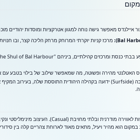
מקום
ר איילנדס מאפשר גישה נוחה למגוון אטרקציות ומוסדות יהודיים מוכר
מרכז קניות יוקרתי המרוחק מרחק הליכה קצר, ובו חנויות
וס האטלנטי מהירה ופשוטה, מה שמאפשר שילוב של בילוי בטבע עם א
השכונה הסמוכה (Surfside) ידועה בקהילה היהודית התוססת שלה, בעירוב ה
ה.
המבקרים בפוזו פיצה יכולים לצפות לאווירה מודרנית ובלתי מ
 במקום הוא מהיר ויעיל, מתאים מאוד לארוחת צהריים קלה בין סידו