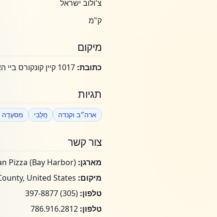
צ'ולוב ישראל
ק"מ
מיקום
כתובת:
1017 קיין קונקורס ביי הארבור איילנדס, פלורידה 33154
תגיות
ארה״ב וקנדה
חֲלָבִי
מִסעָדָה
צור קשר
מארגן:
Foozo Artisan Pizza (Bay Harbor)
מיקום:
Miami-Dade County, United States
טלפון:
(305) 397-8877
טלפון:
786.916.2812