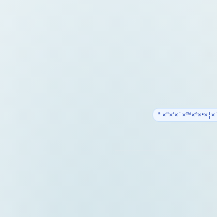
××¨×¦×•×ª ×"×