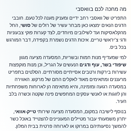
מה מחכה לכם בוואסבי
התפריט של וואסבי רחב ידיים ומעניק מענה לכל טעם. חובבי
הדגים הנאים ימצאו כאן מבחר עשיר של רולים של
סושי
, החל
מהקלאסיקות ועד לשילובים מיוחדים, לצד קערות פוקי צבעוניות
ודגי צ'יראשי טריים. איכות הדגים נשמרת בקפידה, דבר המורגש
בכל ביס.
למי שמעדיף מנות חמות ובשריות, המסעדה מציעה מגוון
שיפודי בשר, עוף ודגים
הנעשים על הגריל, וכן מנות מוקפצות
עשירות בירקות ורטבים אסייתיים מסורתיים. הסלטים בתפריט
מרעננים ומתאימים מאוד לאקלים החם של מרקש. האווירה
במסעדה רגועה ומזמינה, והיא מתאימה הן לארוחות משפחתיות
והן לזוגות או לאנשי עסקים המחפשים פינה שקטה וכשרה בלב
העיר.
בנוסף לישיבה במקום, המסעדה מציעה שירותי
טייק-אוואי
,
יתרון משמעותי עבור מטיילים המעוניינים להצטייד באוכל כשר
להמשך נסיעותיהם במרוקו או לארוחה פרטית בבית המלון.