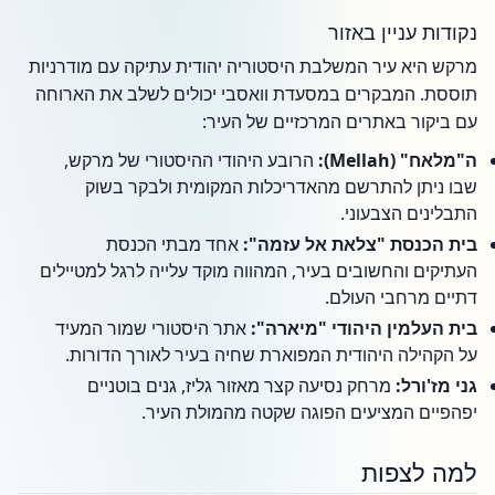
נקודות עניין באזור
מרקש היא עיר המשלבת היסטוריה יהודית עתיקה עם מודרניות
תוססת. המבקרים במסעדת וואסבי יכולים לשלב את הארוחה
עם ביקור באתרים המרכזיים של העיר:
ה"מלאח" (Mellah):
הרובע היהודי ההיסטורי של מרקש,
שבו ניתן להתרשם מהאדריכלות המקומית ולבקר בשוק
התבלינים הצבעוני.
בית הכנסת "צלאת אל עזמה":
אחד מבתי הכנסת
העתיקים והחשובים בעיר, המהווה מוקד עלייה לרגל למטיילים
דתיים מרחבי העולם.
בית העלמין היהודי "מיארה":
אתר היסטורי שמור המעיד
על הקהילה היהודית המפוארת שחיה בעיר לאורך הדורות.
גני מז'ורל:
מרחק נסיעה קצר מאזור גליז, גנים בוטניים
יפהפיים המציעים הפוגה שקטה מהמולת העיר.
למה לצפות