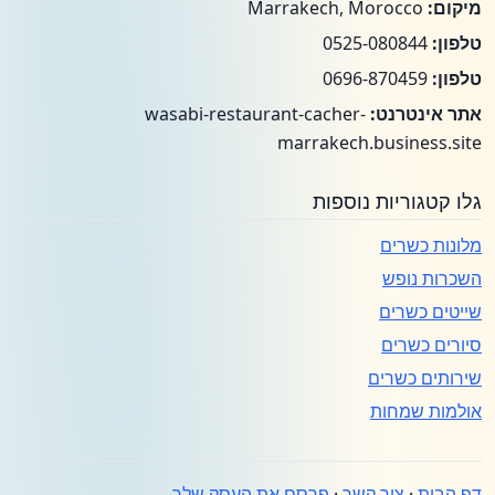
מיקום:
Marrakech, Morocco
טלפון:
0525-080844
טלפון:
0696-870459
אתר אינטרנט:
wasabi-restaurant-cacher-
marrakech.business.site
גלו קטגוריות נוספות
מלונות כשרים
השכרות נופש
שייטים כשרים
סיורים כשרים
שירותים כשרים
אולמות שמחות
דף הבית
·
צור קשר
·
פרסם את העסק שלך