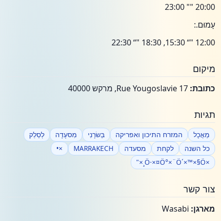
20:00 "" 23:00
עָמוּם.:
12:00 "“ 15:30, 18:30 "“ 22:30
מיקום
כתובת:
17 Rue Yougoslavie, מרקש 40000
תגיות
מַאֲכָל
המזרח התיכון ואפריקה
בַּשׂרָנִי
מִסעָדָה
לְסַלֵק
כל השנה
לקחת
מסעדה
MARRAKECH
×•
×Ö·×¤Ö°×¨Ö´×™×§Ö¸×"
צור קשר
מארגן:
Wasabi