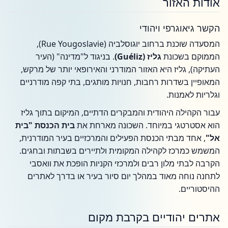
אודות האזור
הקשר גיאוגרפי ויהודי
המסעדה שוכנת ברחוב יוגוסלביה (Rue Yougoslavie),
הממוקם בשכונת
גליז (Guéliz)
. בניגוד ל"מדינה" (העיר
העתיקה), גליז היא האזור המודרני והאירופאי יותר של מרקש,
המאופיין בשדרות רחבות, חנויות מותגים, בתי קפה מודרניים
וגלריות לאמנות.
עבור הקהילה היהודית והמבקרים הדתיים, המיקום בתוך גליז
הוא אסטרטגי במיוחד. השכונה מארחת את
בית הכנסת "בית
אל"
, אחד מבתי הכנסת הפעילים והמרכזיים בעיר המודרנית,
המשמש כמרכז לקהילה המקומית ולתיירים בשבתות ובחגים.
הקרבה לבתי מלון רבים ולמרכזי הקניות הופכת את וואסבי
לתחנה נוחה מאוד במהלך יום סיור בעיר או בדרך לאתרים
ההיסטוריים.
אתרים יהודיים בקרבת מקום