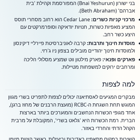
בני ישורון (Bnai Yeshurun) המפורסמת וקהילת 'בית
אברהם' (Beth Abraham).
מרכזי קניות כשרים:
Cedar Lane הוא רחוב מסחרי תוסס
המציע מאפיות כשרות, חנויות יודאיקה וסופרמרקטים עם
היצע כשר רחב.
מוסדות חינוך ותרבות:
קרבה לאוניברסיטת פיירליי דיקינסון
ולמוסדות חינוך יהודיים מובילים בצפון ניו ג'רזי.
פארקים ופנאי:
פארק מילטון ווט שמציע מסלולי הליכה
ומרחבים ירוקים למשפחות מטיילות.
למה לצפות
מבקרים המגיעים לאסתיאנה יכולים לצפות לתפריט בשרי מגוון
המוגש תחת השגחת ה-RCBC (מועצת הרבנים של מחוז ברגן),
אחד מגופי הכשרות הנחשבים והמוערכים ביותר בארצות
הברית. רמת הכשרות היא 'גלאט בשרי', המקובלת על מרבית
הקהל הדתי והחרדי באזור.
השירות במקום מתאפיין באדיבות וביעילות, כאשר הצוות מיומן