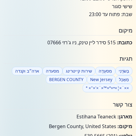
שישי סגור
שבת: פתוח עד 23:00
מיקום
כתובת:
515 סידר ליין טינק, ניו ג'רזי 07666
תגיות
בַּשׂרָנִי
מִסעָדָה
שירות קייטרינג
מסעדה
ארה״ב וקנדה
מַאֲכָל
New Jersey
BERGEN COUNTY
××¨×¦×•×ª ×"×'×¨×™×ª
צור קשר
מארגן:
Estihana Teaneck
מיקום:
Bergen County, United States