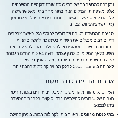
ובקרבה למספר רב של בתי כנסת אורתודוקסיים המשרתים
אלפי משפחות. המיקום הנוח בתוך מחוז ברגן מאפשר גישה
קלה גם למי שמגיע מהגשרים המחברים את ניו ג'רזי למנהטן
(כגון גשר ג'ורג' וושינגטון).
סביבת המסעדה בטוחה וידידותית להולכי רגל, כאשר מבקרים
דתיים רבים מנצלים את השהות בטינק כדי להשלים קניות
במוסדות הכשרים הסמוכים או להשתלב במניין לתפילה באחד
השטיבלאך המקומיים. טינק עצמה ידועה באיכות החיים הגבוהה
שלה ובתשתית הדתית המפותחת, מה שהופך כל עצירה
לארוחה ב-Cedar Lane לחלק מחוויה קהילתית רחבה יותר.
אתרים יהודיים בקרבת מקום
העיר טינק מהווה מוקד משיכה למבקרים יהודים בזכות הריכוז
הגבוה של שירותים קהילתיים ברדיוס קצר. בקרבת המסעדה
ניתן למצוא:
בתי כנסת מגוונים:
האזור ביתי לקהילות רבות, ביניהן קהילת