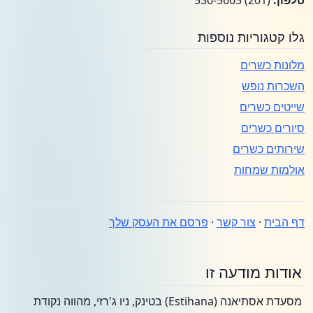
טלפון:
(201) 530-5665
גלו קטגוריות נוספות
מלונות כשרים
השכרות נופש
שייטים כשרים
סיורים כשרים
שירותים כשרים
אולמות שמחות
דף הבית
·
צור קשר
·
פרסם את העסק שלך
אודות מודעה זו
מסעדת אסתיאנה (Estihana) בטינק, ניו ג'רזי, מהווה נקודת