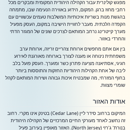
מפגש קולינרית עבור הקהילה היהודית המקומית ומבקרים מכל
רחבי מחוז ברגן. המקום, הידוע באווירה הנעימה שבו, מתמחה
בהגשת מנות בשריות איכותיות המשלבות טעמים עכשוויים עם
הקפדה הלכתית. מעבר לחוויית הישיבה במקום, העסק מפעיל
מערך קייטרינג נרחב המותאם לצרכים שונים של המגזר הדתי
והחרדי באזור.
בין אם אתם מחפשים ארוחת צהריים זריזה, ארוחת ערב
משפחתית נינוחה או מענה לצורך בארוחה מאורגנת לאירוע
חגיגי, אסתיאנה מציעה פתרון כשר ומוערך. העסק פועל בלב
ליבה של אחת הקהילות היהודיות החזקות והתוססות ביותר
בחוף המזרחי, מה שמבטיח איכות גבוהה ושירות המותאם לקהל
שומרי מצוות.
אודות האזור
המיקום ברחוב סידר ליין (Cedar Lane) בטינק אינו מקרי. רחוב
זה נחשב לאחד מעורקי החיים המרכזיים של הקהילה היהודית
בנורת' ג'רזי (North Jersey). האזור מאופיין בעירוב פעיל