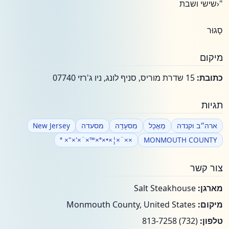
"‹שישי ושבת
סָגוּר
מיקום
כתובת:
15 שדרת מוריס, סניף לונג, ניו ג'רזי 07740
תגיות
ארה״ב וקנדה
מַאֲכָל
מִסעָדָה
מסעדה
New Jersey
××¨×¦×•×ª ×"×'×¨×™×ª
MONMOUTH COUNTY
צור קשר
מארגן:
Salt Steakhouse
מיקום:
Monmouth County, United States
טלפון:
(732) 813-7258