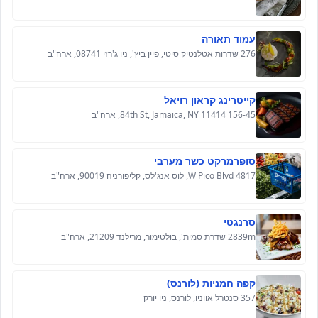
עמוד תאורה
276 שדרות אטלנטיק סיטי, פיין ביץ', ניו ג'רזי 08741, ארה"ב
קייטרינג קראון רויאל
156-45 84th St, Jamaica, NY 11414, ארה"ב
סופרמרקט כשר מערבי
4817 W Pico Blvd, לוס אנג'לס, קליפורניה 90019, ארה"ב
סרנגטי
2839m שדרת סמית', בולטימור, מרילנד 21209, ארה"ב
קפה חמניות (לורנס)
357 סנטרל אווניו, לורנס, ניו יורק