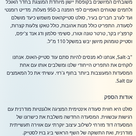
משובחים המיושנים בקופסת יישון מיוחדת המוצגת בחדר האוכל
ולחמים שטוחים האפויים לפי הזמנה ב-950 מעלות. מדייט רומנטי
ועד לערב חברים בעיר, סולט סטייקהאוס משמש כיעד מושלם
לסעודה. התפריט כולל מנות אהובות, כולל טאקו צלעות קצרות,
קרפצ'יו בקר, טרטר טונה וטורו, סשימי סלמון ודג אנד צ'יפס,
וסטייק טומהוק מיושן יבש במשקל 110 מ"ל.
"ב-Salt, אנחנו לא מנסים להיות סתם עוד סטייק-האוס. אנחנו
לוקחים את התפריט הייחודי שלנו ומשלבים אותו עם אחת
המסעדות המעוצבות ביותר בחוף ג'רזי. עשיתי את כל המאמצים
עם Salt.
אודות הספק
סולט היא חווית סעודה אינטימית המציגה אלגנטיות מודרנית עם
רגישות עכשווית. המסעדה החדשה משלבת את כישרונו של
המסעדה דוד מזרחי לשילוב עיצוב יוקרתי עם אווירה תעשייתית
מודרנית, ואת התשוקה של השף הראשי ביג בויז לסטייק.