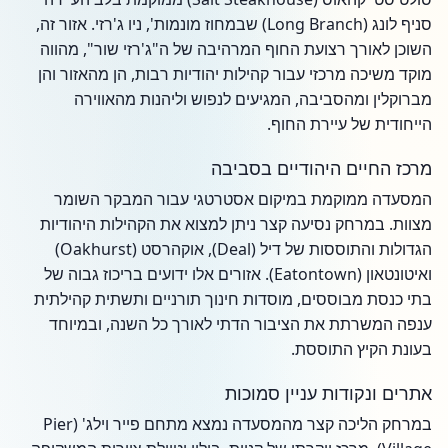
סניף לונג (Long Branch) שבמחוז מונמות', ניו ג'רזי. אזור זה,
השוכן לאורך רצועת החוף המרהיבה של ה"ג'רזי שור", מהווה
מוקד משיכה מרכזי עבור קהילות יהודיות רבות, הן מהאזור והן
מברוקלין ומהסביבה, המגיעים לנפוש וליהנות מהאווירה
הייחודית של עיירת החוף.
מרכז החיים היהודיים בסביבה
המסעדה ממוקמת במיקום אסטרטגי עבור המבקר השומר
מצוות. במרחק נסיעה קצר ניתן למצוא את הקהילות היהודיות
הגדולות והתוססות של דיל (Deal), אוקהרסט (Oakhurst)
ואיטונטאון (Eatontown). אזורים אלו ידועים בריכוז גבוה של
בתי כנסת מבוססים, מוסדות חינוך תורניים ותשתית קהילתית
ענפה המשרתת את הציבור הדתי לאורך כל השנה, ובמיוחד
בעונת הקיץ התוססת.
אתרים ונקודות עניין סמוכות
במרחק הליכה קצר מהמסעדה נמצא מתחם פייר וילג' (Pier