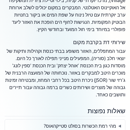
Village), מרכז יוקרתי של קניות, בילוי וטיילת ציורית המשקיפה
אל האוקיינוס האטלנטי. המבקרים במקום יכולים לשלב ארוחת
ערב יוקרתית עם טיול נינוח על שפת המים או ביקור בחנויות
הבוטיק המקומיות. הנגישות לחוף הים הופכת את האזור ליעד
פופולרי במיוחד בימי חול המועד ובחודשי הקיץ.
שירותי דת בקרבת מקום
עבור המתפללים, האזור משופע בבתי כנסת וקהילות ותיקות של
יוצאי חלב (סוריה), המפעילים מנייני תפילה לאורך כל היום.
מוסדות כגון בית הכנסת 'אוהל יצחק' ובית הכנסת 'ספין לונג'
מוכרים היטב למבקרים באזור. נוכחותה של המועצה הרבנית של
ג'רזי שור (JSOR) ניכרת היטב בכל רחבי המחוז, ומבטיחה זמינות
גבוהה של מוצרים ושירותים כשרים ברמה גבוהה עבור תיירים
ותושבים כאחד.
שאלות נפוצות
מהי רמת הכשרות בסולט סטייקהאוס?