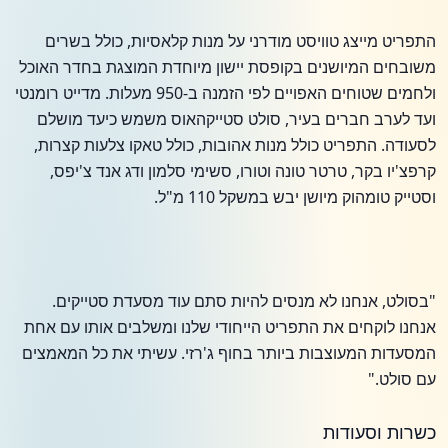
התפריט מייצג טוויסט מודרני על מנות קלאסיות, כולל בשרים
משובחים המיושנים בקופסת יישון מיוחדת המוצגת בחדר האוכל
ולחמים שטוחים האפויים לפי הזמנה ב-950 מעלות. מדייט רומנטי
ועד לערב חברים בעיר, סולט סטייקהאוס משמש כיעד מושלם
לסעודה. התפריט כולל מנות אהובות, כולל טאקו צלעות קצרות,
קרפצ'יו בקר, טרטר טונה וטורו, סשימי סלמון ודג אנד צ'יפס,
וסטייק טומהוק מיושן יבש במשקל 110 מ"ל.
"בסולט, אנחנו לא מנסים להיות סתם עוד מסעדת סטייקים.
אנחנו לוקחים את התפריט הייחודי שלנו ומשלבים אותו עם אחת
המסעדות המעוצבות ביותר בחוף ג'רזי. עשיתי את כל המאמצים
עם סולט."
כשרות וסעודות