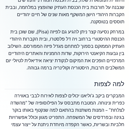
היהודית המפוארת שלה, בבית הכנסת המודרני והמרשים
שנבנה על חורבות בית הכנסת העתיק שהופצץ במלחמה, ובבית
הקברות היהודי הישן המשקף מאות שנים של חיים יהודיים
תוססים בטוסקנה.
במרחק נסיעה קצר ניתן להגיע גם לפיזה (Pisa), שם שוכן בית
הכנסת ההיסטורי ברחוב ויה דל פלסטרו, ובית הקברות היהודי
העתיק הממוקם בסמוך למתחם מגדל פיזה המפורסם. השילוב
בין גבעות הקיאנטי הירוקות, שדות החמניות והאתרים היהודיים
המרכזיים הופכים את המיקום לנקודת יציאה אידיאלית לטיולי יום
המשלבים תרבות, היסטוריה וקולינריה ברמה גבוהה.
למה לצפות
המבקרים ביקב ג'וליאנו יכולים לצפות לאירוח לבבי באווירה
כפרית ונינוחה. המטבח מתבסס על הפילוסופיה של "מהשדה
לצלחת" – המנות משתנות בהתאם למה שנקטף באותו בוקר
בגינה ובפרדסים של המשפחה. התפריט מגוון וכולל אפשרויות
חלביות ובשריות, כאשר הקפדה מיוחדת ניתנת על ייצור עצמי