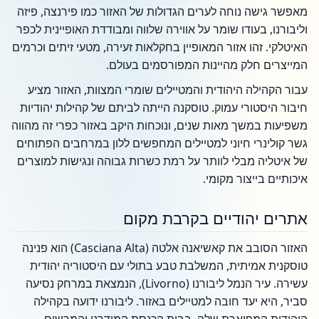
מאפשר גישה נוחה לערים הגדולות של האזור כמו פירנצה, פיזה
וליבורנו, בעודו שומר על אווירה שלווה ומבודדת האופיינית לכפר
האיטלקי. זהו אזור המאופיין בחקלאות זעירה, מטעי זיתים וכרמים
המייצרים חלק מהיינות המפורסמים בעולם.
עבור הקהילה היהודית והמטיילים שומרי המצוות, האזור מציע
חיבור היסטורי עמוק. טוסקנה הייתה לביתם של קהילות יהודיות
משפיעות במשך מאות שנים, ונוכחות היקב באזור כפרי זה מהווה
גשר קולינרי חיוני למטיילים המחפשים ללון במרחבים הפתוחים
של איטליה מבלי לוותר על רמת כשרות גבוהה ונגישות למוצרים
איכותיים בייצור מקומי.
אתרים יהודיים בקרבת מקום
האזור הסובב את קאשיאנה אלטה (Casciana Alta) הוא פנינה
טוסקנית אמיתית, המשלבת טבע בתולי עם היסטוריה יהודית
עשירה. עיר הנמל ליבורנו (Livorno), הנמצאת במרחק נסיעה
סביר, היא יעד חובה למטיילים באזור. ליבורנו ידועה בקהילה