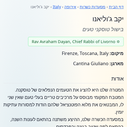
דף הבית
›
מסעדות כשרות
›
אירופה
›
Italy
› יקב ג'וליאנו
יקב ג'וליאנו
בישול טוסקני טעים
✡ Rav Avraham Dayan, Chief Rabbi of Livorno
מיקום:
Firenze, Toscana, Italy
מארגן:
Cantina Giuliano
אודות
המטרה שלנו היא להציג את הטעמים הנפלאים של טוסקנה.
המטבח המקומי מבוסס על מרכיבים טריים בעלי טעם שאין שני
לו, המבטאים את מלוא הפוטנציאל שלהם הודות למסורות עתיקות
יומין.
במסעדה הכשרה שלנו, ההיצע משתנה בהתאם לעונות השנה,
בהתאם למה שטוב בגינה ובפרדסים.