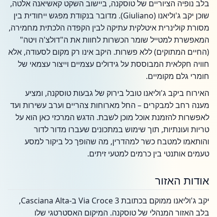
בלב נופיה הציוריים של טוסקנה, ביישוב השקט קאשיאנה אלטה,
שוכן יקב ג'וליאנו (Giuliano). מדובר בנקודת מפגש ייחודית בין
מסורת קולינרית איטלקית עתיקה לבין הקפדה הלכתית מחמירה,
המאפשרת למטייל שומר הכשרות לחוות את ה"דולצ'ה ויטה"
(החיים המתוקים) ללא פשרות. היקב אינו רק מקום לסעודה, אלא
חוויה חקלאית המבוססת על גידולים עצמיים וייצור עצמאי של
חומרי גלם מקומיים.
האירוח ביקב ג'וליאנו טובל בירוק של גבעות טוסקנה, ומציע
מענה רחב למבקרים – החל מארוחות צהריים וערב עשירות ועד
לאפשרות להזמנת אוכל מוכן לשבת. הדגש המרכזי כאן הוא על
טריות ועונתיות, תוך שימוש במתכונים שעברו מדור לדור
והותאמו למטבח כשר למהדרין, מה שהופך כל ביקור למסע
טעמים אותנטי בין כרמים למטעי זיתים.
אודות האזור
יקב ג'וליאנו ממוקם בכתובת Via Croce 3 ב-Casciana Alta,
בלב האזור המנהלי של טוסקנה. המיקום האסטרטגי שלו