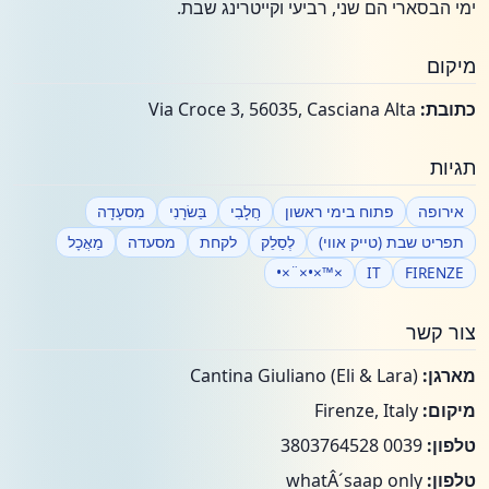
ימי הבסארי הם שני, רביעי וקייטרינג שבת.
מיקום
כתובת:
Via Croce 3, 56035, Casciana Alta
תגיות
אירופה
פתוח בימי ראשון
חֲלָבִי
בַּשׂרָנִי
מִסעָדָה
תפריט שבת (טייק אווי)
לְסַלֵק
לקחת
מסעדה
מַאֲכָל
×™×•×¨×•
IT
FIRENZE
צור קשר
מארגן:
Cantina Giuliano (Eli & Lara)
מיקום:
Firenze, Italy
טלפון:
0039 3803764528
טלפון:
whatÂ´saap only