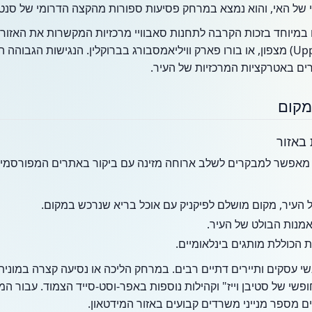
של האי, והוא נמצא במרחק פסיעות ספורות מהקצה הדרומי של סנט
במיוחד בזכות הקרבה לתחנות סאבוויי מרכזיות המקשרות את האזור לר
האפר-וסט-סייד (Upper West Side) מצפון, או בורו פארק וויליאמסבורג בברוקלין. הנגישו
ים באטרקציות המרכזיות של העיר.
מקום
 באזור
מאפשר למבקרים לשלב ארוחה מזינה עם ביקור באתרים המפורסמים ב
 העיר, מקום מושלם לפיקניק עם אוכל בריא שנרכש במקום.
מנות הבולט של העיר.
 הכוללת מותגים בינלאומיים.
י עסקים ותיירים דתיים רבים. במרחק הליכה או נסיעה קצרה במונית
פשי של סטיבן וייז" וקהילות נוספות באפר-וסט-סייד הצמוד. עבור המ
ם מספר מנייני משרדים קבועים באזור המידטאון.