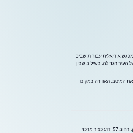
מפגש אידיאלית עבור תושבים
ל העיר הגדולה. בשילוב שבין
את המיטב. האווירה במקום
כתובתו של העסק, רחוב 57 מערב 35, מציבה אותו באחד האזורים היוקרתיים והנגישים ביותר בניו יורק. רחוב 57 ידוע כציר מרכזי