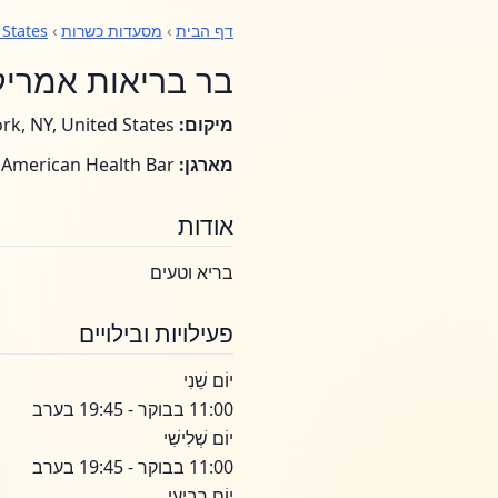
דף הבית
›
מסעדות כשרות
›
 States
בר בריאות אמריק
מיקום:
New York, NY, United States
מארגן:
Great American Health Bar
אודות
בריא וטעים
פעילויות ובילויים
יוֹם שֵׁנִי
11:00 בבוקר - 19:45 בערב
יוֹם שְׁלִישִׁי
11:00 בבוקר - 19:45 בערב
יוֹם רְבִיעִי