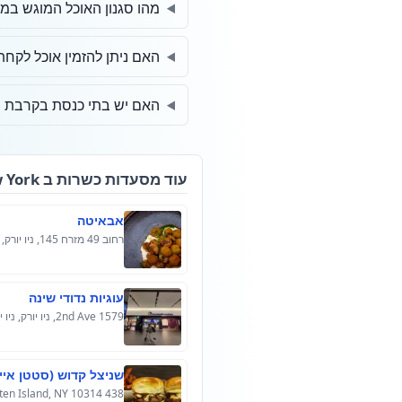
מהו סגנון האוכל המוגש במ
האם ניתן להזמין אוכל לקחת
האם יש בתי כנסת בקרבת 
עוד מסעדות כשרות ב New York
אבאיטה
רחוב 49 מזרח 145, ניו יורק, ניו יורק, ארה"ב
עוגיות נדודי שינה
1579 2nd Ave, ניו יורק, ניו יורק 10028, ארה"ב
שניצל קדוש (סטטן איי
438 Nome Ave, Staten Island, NY 10314, ארה"ב