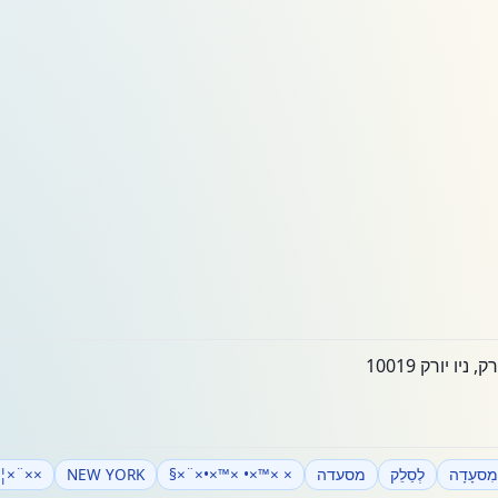
מִסעָדָה
לְסַלֵק
מסעדה
× ×™×• ×™×•×¨×§
NEW YORK
•×ª ×"×'×¨×™×ª