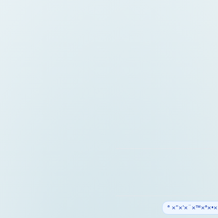
××¨×¦×