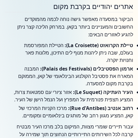
אתרים יהודיים בקרבת מקום
הביקור במסעדה מאפשר גישה נוחה לכמה מהמוקדים
החשובים והמעניינים ביותר בקאן. במרחק הליכה קצר ניתן
להגיע לאזורים הבאים:
טיילת הקרואזט (La Croisette):
הטיילת המפורסמת
בעולם, שבה ניתן ליהנות מנוף לים התיכון, מלונות פאר
וחנויות יוקרה.
ארמון הפסטיבלים (Palais des Festivals):
המבנה
המארח את פסטיבל הקולנוע הבינלאומי של קאן, הממוקם
בקרבת מקום למסעדה.
העיר העתיקה (Le Suquet):
אזור ציורי עם סמטאות צרות,
המציע תצפית פנורמית על המפרץ ועל הנמל הישן של העיר.
רחוב אנטיב (Rue d'Antibes):
מרכז הקניות המרכזי של
קאן, המציע מגוון רחב של מותגים בינלאומיים ומקומיים.
עבור תיירים שומרי מצוות, המיקום בלב מרכז העיר מבטיח
קרבה לכל השירותים התיירותיים הנחוצים תוך שמירה על