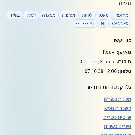
תגיות
אירופה
מַאֲכָל
לקחת
מסעדה
מִסעָדָה
לְסַלֵק
בַּשׂרָנִי
×™×•×¨×•
FR
CANNES
צור קשר
מארגן:
Rouvi
מיקום:
Cannes, France
טלפון:
06 12 38 10 07
גלו קטגוריות נוספות
מלונות כשרים
השכרות נופש
שייטים כשרים
סיורים כשרים