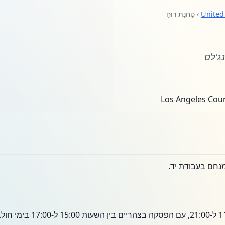
United
› טַחֲנַת רוּחַ
ג'לס
נחם בעבודת יד.