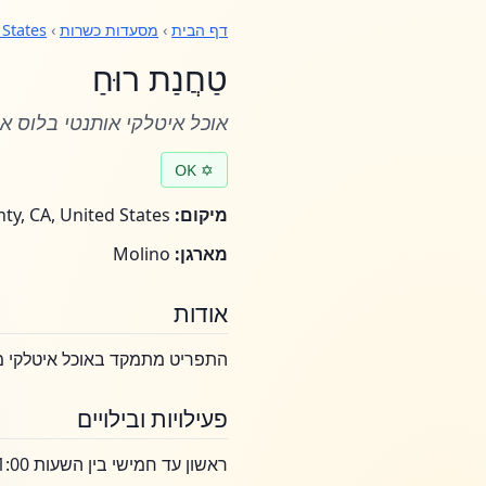
דף הבית
›
מסעדות כשרות
›
 States
טַחֲנַת רוּחַ
אוכל איטלקי אותנטי בלוס אנ
✡ OK
מיקום:
Los Angeles County, CA, United States
מארגן:
Molino
אודות
התפריט מתמקד באוכל איטלקי מ
פעילויות ובילויים
ראשון עד חמישי בין השעות 11:00 ל-21:00, עם הפסקה בצהריים בין השעות 15:00 ל-17:00 בימי חול.