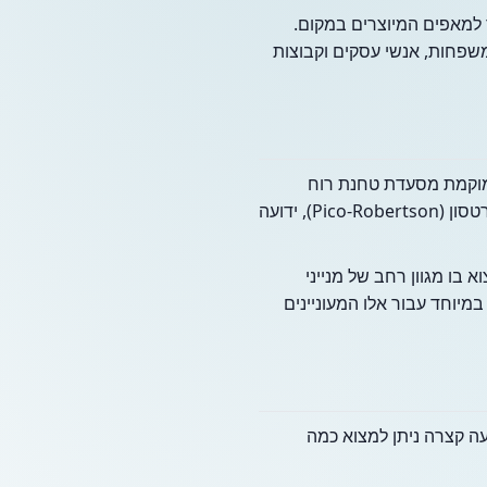
 למאפים המיוצרים במקום.
משפחות, אנשי עסקים וקבוצות
 שבו ממוקמת מסעדת טחנת רוח
מאופיין בריכוז גבוה של בתי כנסת, מוסדות חינוך יהודיים ומסעדות כשרות. השכונה הסמוכה, פיקו-רוברטסון (Pico-Robertson), ידועה
 בו מגוון רחב של מנייני
מיוחד עבור אלו המעוניינים
ה קצרה ניתן למצוא כמה