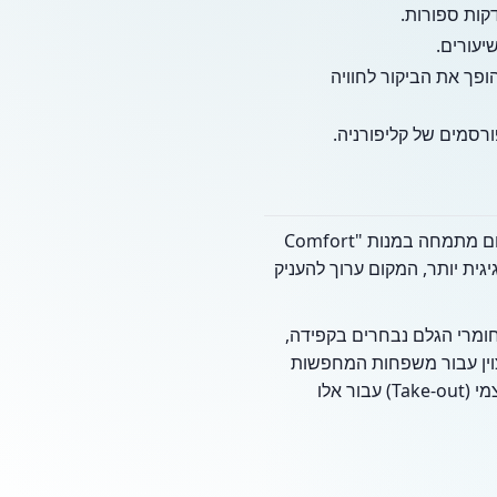
קות ספורות.
יעורים.
פך את הביקור לחוויה
ורסמים של קליפורניה.
כאשר נכנסים לטחנת רוח, ניתן לצפות לאווירה חמה המאפיינת את המטבח האיטלקי המשפחתי. המקום מתמחה במנות "Comfort
יגית יותר, המקום ערוך להעניק
ומרי הגלם נבחרים בקפידה,
צוין עבור משפחות המחפשות
בילוי קולינרי ביום החופש. בנוסף לשירות הישיבה במקום, המסעדה מציעה שירותי משלוחים ואיסוף עצמי (Take-out) עבור אלו