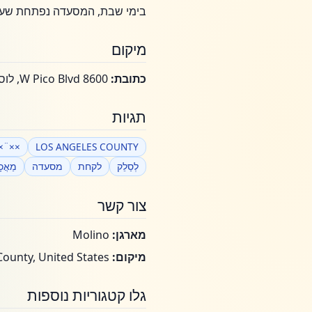
בימי שבת, המסעדה נפתחת שעה ל
מיקום
כתובת:
8600 W Pico Blvd, לוס אנג'לס, קליפורניה 90035
תגיות
 ×"×'×¨×™×ª
LOS ANGELES COUNTY
לְסַלֵק
לקחת
מסעדה
מַאֲכָ
צור קשר
מארגן:
Molino
מיקום:
Los Angeles County, United States
גלו קטגוריות נוספות