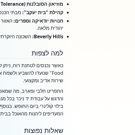
מוזיאון הסובלנות (Museum of Tolerance):
קהילת "בית יעקב":
מבתי הכנסת 
חנויות יודאיקה וספרים:
האזור 
יהודית מלאה.
Beverly Hills:
השכונה היוקרתית
למה לצפות
Food" שנועדו להשביע ולשמח
שירות אדיב ומקצועי.
התפריט חלבי ופארב, מה שמאפשר
והדגש על עבודת יד ניכר בכל מ
המעדיפים ליהנות מהאוכל בביתם 
שאלות נפוצות