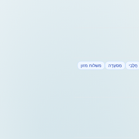
חֲלָבִי
מִסעָדָה
משלוח מזון