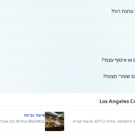
טחנת רוח?
או איסוף עצמי?
 שומרי מצוות?
פיצה גבינה
8832 W Pico Blvd, לוס אנג'לס, קליפורניה 90035, ארה"ב