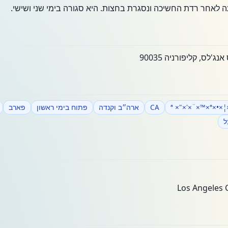
אחר רדת החשיכה ונסגרת בחצות. היא סגורה בימי שני ושישי.
××¨×¦×•×ª
CA
ארה״ב וקנדה
פתוח בימי ראשון
פארב
ל