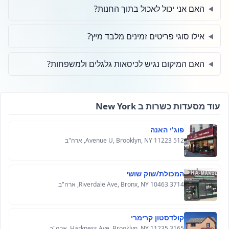
האם אני יכול לאכול בתוך החנות?
אילו סוגי פריטים זמינים מלבד מיץ?
האם המיקום נגיש לכיסאות גלגלים ולמשפחות?
עוד מסעדות כשרות ב New York
פוג'י האנה
512 Avenue U, Brooklyn, NY 11223, ארה"ב
המכולת/שוק שושי
3714 Riverdale Ave, Bronx, NY 10463, ארה"ב
קולדסטון קרימרי
3165 Harkness Ave, Brooklyn, NY 11235, ארה"ב