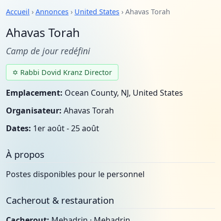
Accueil
›
Annonces
›
United States
› Ahavas Torah
Ahavas Torah
Camp de jour redéfini
✡ Rabbi Dovid Kranz Director
Emplacement:
Ocean County, NJ, United States
Organisateur:
Ahavas Torah
Dates:
1er août - 25 août
À propos
Postes disponibles pour le personnel
Cacherout & restauration
Cacherout:
Mehadrin · Mehadrin