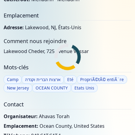
Emplacement
Adresse:
Lakewood, NJ, États-Unis
Comment nous rejoindre
Lakewood Cheder, 725 avenue Vassar
Mots-clés
Camp
ארצות הברית וקנדה
Eté
PropriÃ©tÃ© entiÃ¨re
New Jersey
OCEAN COUNTY
Etats Unis
Contact
Organisateur:
Ahavas Torah
Emplacement:
Ocean County, United States